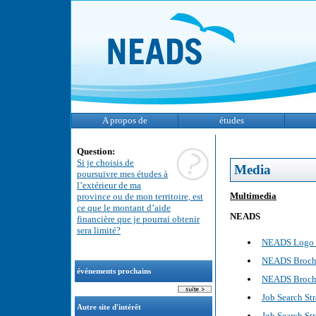
A propos de
études
Question:
Si je choisis de
Media
poursuivre mes études à
l’extérieur de ma
Multimedia
province ou de mon territoire, est
ce que le montant d’aide
NEADS
financière que je pourrai obtenir
sera limité?
NEADS Logo S
NEADS Brochu
événements prochains
NEADS Brochu
Job Search St
Autre site d'intérêt
Job Search St