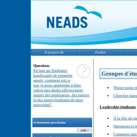
A propos de
études
Question:
En tant qu’étudiante
Groupes d'étu
handicapée de première
année, comment est ce
que je peux apprendre à faire
Visiter notre 
valoir mes droits efficacement
auprès des professeurs, des tuteurs
Chercher dans 
et des autres étudiants de mon
université?
Leadership étudiants
À la tête du 
événements prochains
Questions et r
Comment mettr