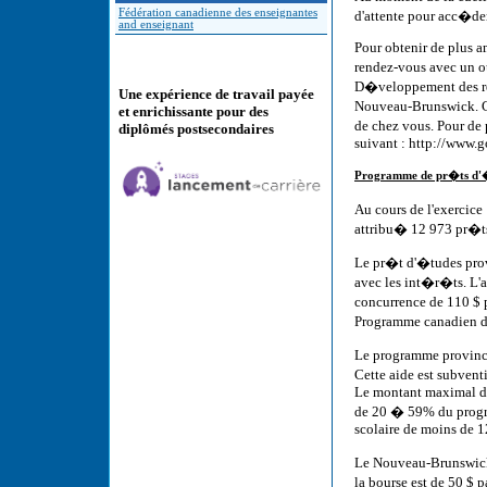
Fédération canadienne des enseignantes
d'attente pour acc�d
and enseignant
Pour obtenir de plus 
rendez-vous avec un o
D�veloppement des res
Une expérience de travail payée
Nouveau-Brunswick. C
et enrichissante pour des
de chez vous. Pour de
diplômés postsecondaires
suivant : http://www.
Programme de pr�ts d'
Au cours de l'exerci
attribu� 12 973 pr�ts
Le pr�t d'�tudes prov
avec les int�r�ts. L'
concurrence de 110 $ p
Programme canadien d
Le programme provinci
Cette aide est subven
Le montant maximal d'
de 20 � 59% du progr
scolaire de moins de 1
Le Nouveau-Brunswick
la bourse est de 50 $