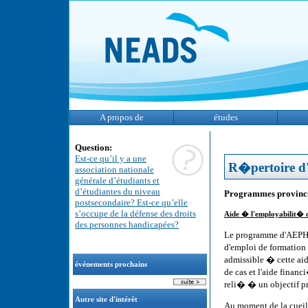
A propos de
études
Question:
Est-ce qu’il y a une
R�pertoire d'
association nationale
générale d’étudiants et
d’étudiantes du niveau
Programmes provinci
postsecondaire? Est-ce qu’elle
s’occupe de la défense des droits
Aide � l'employabilit� 
des personnes handicapées?
Le programme d'AEPH
d'emploi de formation
admissible � cette ai
événements prochains
de cas et l'aide finan
reli� � un objectif pr
Autre site d'intérêt
Au moment de la cueill