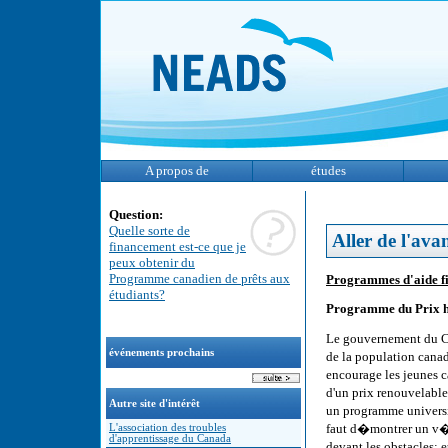
A propos de
études
Question:
Quelle sorte de
Aller de l'ava
financement est-ce que je
peux obtenir du
Programme canadien de prêts aux
Programmes d'aide fi
étudiants?
Programme du Prix h
Le gouvernement du Ca
événements prochains
de la population cana
encourage les jeunes c
d'un prix renouvelable
Autre site d'intérêt
un programme universit
faut d�montrer un v�r
L'association des troubles
d'apprentissage du Canada
devant les obstacles; e