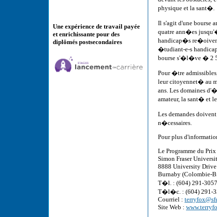
physique et la sant�.
Il s'agit d'une bourse
Une expérience de travail payée
quatre ann�es jusqu'�
et enrichissante pour des
handicap�s re�oivent 
diplômés postsecondaires
�tudiant-e-s handicap�
bourse s'�l�ve � 2 5
Pour �tre admissibles
leur citoyennet� au m
ans. Les domaines d'�
amateur, la sant� et l
Les demandes doivent 
n�cessaires.
Pour plus d'informatio
Le Programme du Prix 
Simon Fraser Universi
8888 University Drive
Burnaby (Colombie-B
T�l. : (604) 291-305
T�l�c. : (604) 291-
Courriel :
terryfox@sf
Site Web :
www.terryfo