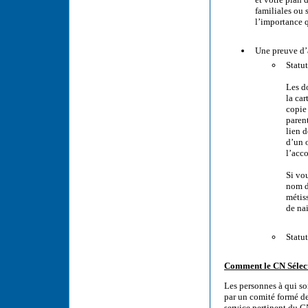
familiales ou 
l’importance 
Une preuve d’
Statu
Les d
la ca
copie 
paren
lien d
d’un 
l’acco
Si vou
nom d
métiss
de na
Statu
Comment le CN Sélecti
Les personnes à qui so
par un comité formé d
service pertinent du C