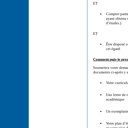
ET
Compter parmi
ayant obtenu 
d’études.)
ET
Être disposé o
cet égard.
Comment puis-je pres
Soumettez votre deman
documents ci-après y s
Votre curricul
Une lettre de 
académique
Un exemplaire 
Votre plan d’é
et votre plan 