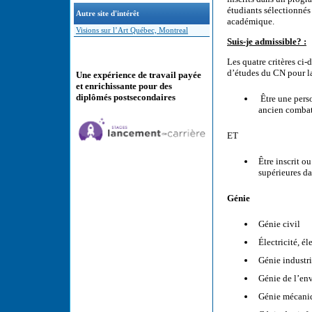
étudiants sélectionnés
Autre site d'intérêt
académique.
Visions sur l’Art Québec, Montreal
Suis-je admissible? :
Les quatre critères ci
d’études du CN pour la
Une expérience de travail payée
et enrichissante pour des
diplômés postsecondaires
Être une pers
ancien combat
ET
Être inscrit o
supérieures da
Génie
Génie civil
Électricité, 
Génie industri
Génie de l’en
Génie mécaniq