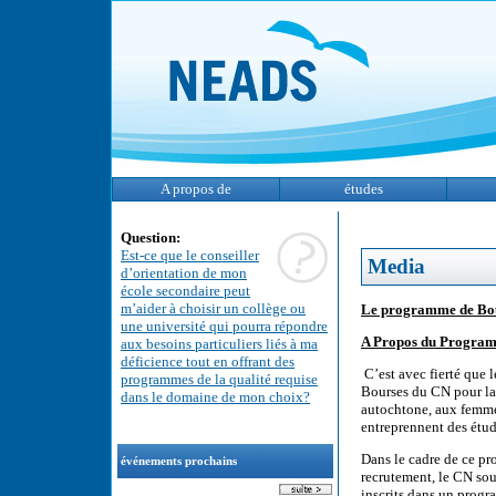
A propos de
études
Question:
Est-ce que le conseiller
Media
d’orientation de mon
école secondaire peut
m’aider à choisir un collège ou
Le programme de Bour
une université qui pourra répondre
A Propos du Program
aux besoins particuliers liés à ma
déficience tout en offrant des
C’est avec fierté que
programmes de la qualité requise
Bourses du CN pour la 
dans le domaine de mon choix?
autochtone, aux femme
entreprennent des étud
Dans le cadre de ce p
événements prochains
recrutement, le CN sou
inscrits dans un progr