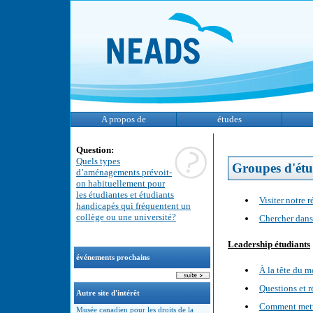
A propos de
études
Question:
Quels types
Groupes d'étu
d’aménagements prévoit-
on habituellement pour
les étudiantes et étudiants
Visiter notre 
handicapés qui fréquentent un
collège ou une université?
Chercher dans 
Leadership étudiants
événements prochains
À la tête du 
Questions et r
Autre site d'intérêt
Comment mettr
Musée canadien pour les droits de la