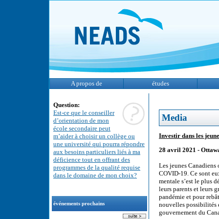
A propos de
études
Question:
Est-ce que le conseiller
Media
d’orientation de mon
école secondaire peut
Investir dans les jeu
m’aider à choisir un collège ou
une université qui pourra répondre
28 avril 2021 -
Ottawa
aux besoins particuliers liés à ma
déficience tout en offrant des
Les jeunes Canadiens o
programmes de la qualité requise
COVID-19. Ce sont eux 
dans le domaine de mon choix?
mentale s’est le plus d
leurs parents et leurs 
pandémie et pour rebâti
événements prochains
nouvelles possibilités
gouvernement du Canada