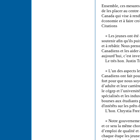
Ensemble, ces mesures 
de les placer au centre
Canada qui vise à rendr
économie et à faire cro
Citations
« Les jeunes ont été d
soutenir afin qu'ils pu
et à rebâtir. Nous pre
Canadiens et les aider 
aujourd’hui, c’est inves
Le très hon. Justin T
« L’un des aspects les 
Canadiens ont fait pour
fort pour que nous soy
d’adulte et leur carriè
le cégep et l’universit
spécialisés et les ind
bourses aux étudiants 
d'intérêts sur les prêt
L’hon. Chrystia Freela
« Notre gouvernement s
et ce sera la même chos
d’emploi de qualité et 
chaque étape les jeunes