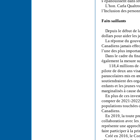
s’épanouissent dans leu
L’hon. Carla Qualtrou
l’Inclusion des perso
Faits saillants
Depuis le début de la
dollars pour aider les
La réponse du gouverne
Canadiens jamais effect
l’une des plus importan
Dans le cadre du finan
également la mesure su
118,4 millions de dol
pilote de deux ans vis
parascolaires mis en œ
soutiendraient des org
enfants et les jeunes v
marginalisés à cause d
En plus de ces investi
compter de 2021-2022, 
populations touchées 
Canadiens.
En 2019, la toute prem
collaboration avec les j
représente une approch
faire participer à la pr
Créé en 2016, le Cons