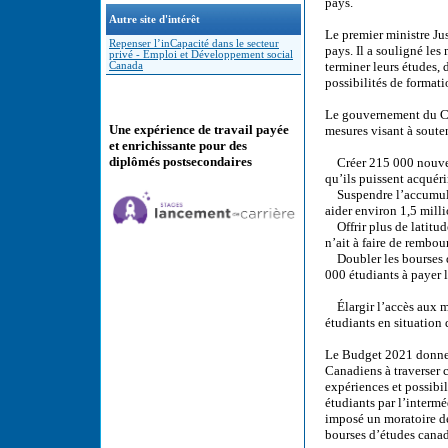
pays.
Autre site d'intérêt
Le premier ministre Jus
Repenser l’inCapacité dans le secteur
pays. Il a souligné les
privé - Emploi et Développement social
terminer leurs études, 
Canada
possibilités de formatio
Le gouvernement du Can
Une expérience de travail payée
mesures visant à souten
et enrichissante pour des
diplômés postsecondaires
Créer 215 000 nouvelle
qu’ils puissent acquéri
Suspendre l’accumulati
aider environ 1,5 mill
Offrir plus de latitud
n’ait à faire de rembou
Doubler les bourses d
000 étudiants à payer le
Élargir l’accès aux me
étudiants en situation
Le Budget 2021 donne s
Canadiens à traverser 
expériences et possibil
étudiants par l’interm
imposé un moratoire de
bourses d’études cana