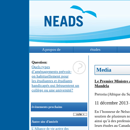
A propos de
études
Question:
Quels types
Media
d’aménagements prévoit-
on habituellement pour
les étudiantes et étudiants
Le Premier Ministre
handicapés qui fréquentent un
Mandela
collège ou une université?
Pretoria (Afrique du Su
11 décembre 2013 
événements prochains
En l’honneur de Nelso
soutien de plusieurs n
ainsi qu’à des profess
Autre site d'intérêt
leurs études au Canada
L’Alliance de vie active des