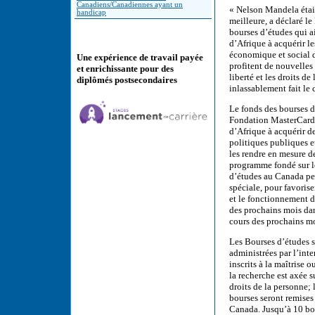
Canadiens/Canadiennes ayant un
« Nelson Mandela était
handicap
meilleure, a déclaré le
bourses d’études qui a
d’Afrique à acquérir l
économique et social d
Une expérience de travail payée
profitent de nouvelles 
et enrichissante pour des
liberté et les droits d
diplômés postsecondaires
inlassablement fait le
Le fonds des bourses d’
Fondation MasterCard, 
d’Afrique à acquérir d
politiques publiques et
les rendre en mesure de
programme fondé sur le
d’études au Canada pen
spéciale, pour favoris
et le fonctionnement d
des prochains mois dan
cours des prochains mo
Les Bourses d’études 
administrées par l’int
inscrits à la maîtrise
la recherche est axée s
droits de la personne; 
bourses seront remises
Canada. Jusqu’à 10 bou