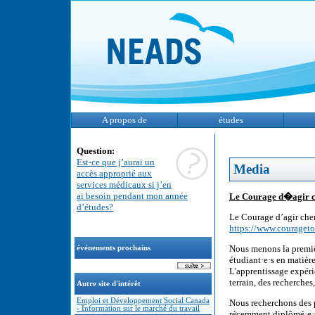
A propos de
études
Question:
Est-ce que j’aurai un
Media
accès approprié aux
services médicaux si j’en
ai besoin pendant mon année
Le Courage d�agir c
d’études?
Le Courage d’agir cher
https://www.courageto
Nous menons la premiè
événements prochains
étudiant·e·s en matièr
L'apprentissage expérie
terrain, des recherches
Autre site d'intérêt
Emploi et Développement Social Canada
Nous recherchons des pa
- Information sur le marché du travail
récemment diplômé·e·s