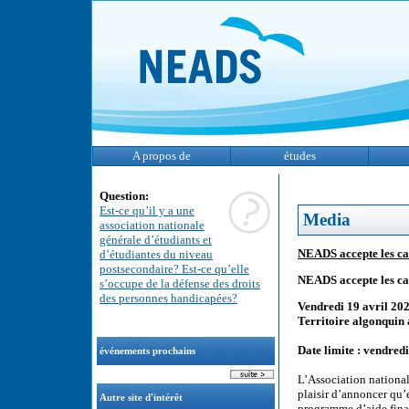
A propos de
études
Question:
Est-ce qu’il y a une
Media
association nationale
générale d’étudiants et
NEADS accepte les ca
d’étudiantes du niveau
postsecondaire? Est-ce qu’elle
NEADS accepte les ca
s’occupe de la défense des droits
des personnes handicapées?
Vendredi 19 avril 20
Territoire algonquin
Date limite : vendred
événements prochains
L’Association national
plaisir d’annoncer qu’
Autre site d'intérêt
programme d’aide fina