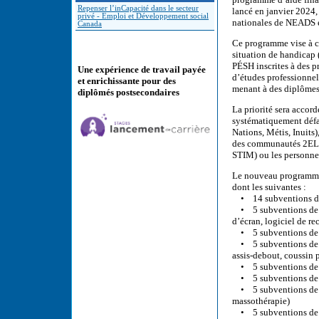
Repenser l’inCapacité dans le secteur
lancé en janvier 2024
privé - Emploi et Développement social
nationales de NEADS et
Canada
Ce programme vise à co
situation de handicap 
PÉSH inscrites à des p
Une expérience de travail payée
d’études professionne
et enrichissante pour des
menant à des diplômes 
diplômés postsecondaires
La priorité sera accor
systématiquement défav
Nations, Métis, Inuits
des communautés 2ELGB
STIM) ou les personne
Le nouveau programme 
dont les suivantes :
• 14 subventions de 3
• 5 subventions de 2 0
d’écran, logiciel de r
• 5 subventions de 2 
• 5 subventions de 2 
assis-debout, coussin 
• 5 subventions de 
• 5 subventions de 2 
• 5 subventions de 2 0
massothérapie)
• 5 subventions de 2 