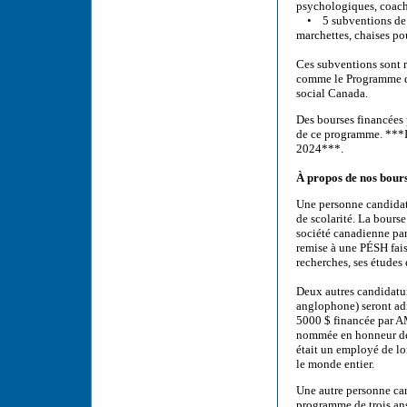
psychologiques, coach
• 5 subventions de 2 
marchettes, chaises po
Ces subventions sont 
comme le Programme de
social Canada.
Des bourses financées 
de ce programme. ***Il
2024***.
À propos de nos bours
Une personne candidate
de scolarité. La bours
société canadienne par
remise à une PÉSH fais
recherches, ses étude
Deux autres candidatu
anglophone) seront ad
5000 $ financée par AM
nommée en honneur de 
était un employé de lo
le monde entier.
Une autre personne can
programme de trois ans