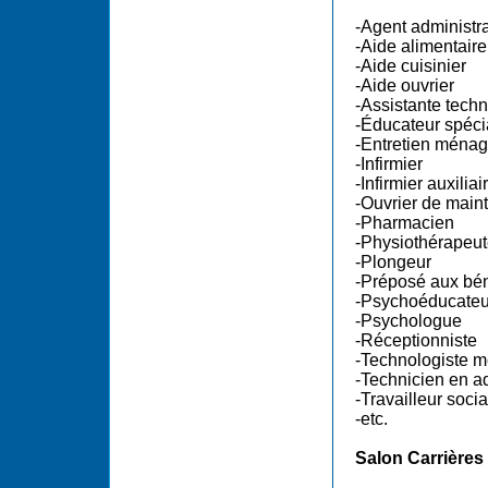
-Agent administra
-Aide alimentaire
-Aide cuisinier
-Aide ouvrier
-Assistante tech
-Éducateur spéci
-Entretien ménag
-Infirmier
-Infirmier auxiliai
-Ouvrier de main
-Pharmacien
-Physiothérapeu
-Plongeur
-Préposé aux bén
-Psychoéducateu
-Psychologue
-Réceptionniste
-Technologiste m
-Technicien en ad
-Travailleur socia
-etc.
Salon Carrières