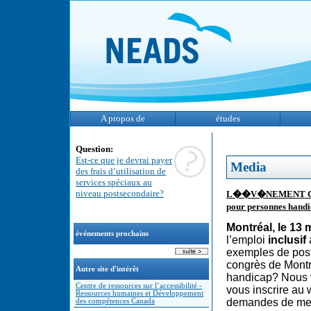
A propos de
études
Question:
Est-ce que je devrai payer
Media
des frais d’utilisation de
services spéciaux au
niveau postsecondaire?
L��V�NEMENT CARR
pour personnes hand
Montréal, le 13
événements prochains
l’emploi
inclusif
exemples de poste
congrès de Montr
Autre site d'intérêt
handicap? Nous v
Centre de ressources sur l’accessibilité -
vous inscrire au 
Ressources humaines et Développement
demandes de me
des compétences Canada