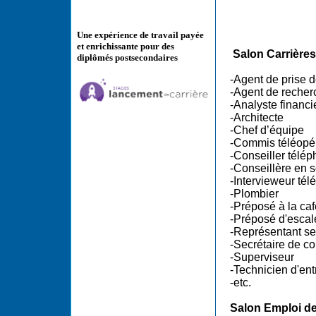
Une expérience de travail payée
et enrichissante pour des
Salon Carrière
diplômés postsecondaires
-Agent de prise 
-Agent de recher
-Analyste financi
-Architecte
-Chef d’équipe
-Commis téléopé
-Conseiller télé
-Conseillère en 
-Intervieweur té
-Plombier
-Préposé à la caf
-Préposé d'escal
-Représentant ser
-Secrétaire de c
-Superviseur
-Technicien d'ent
-etc.
Salon Emploi de