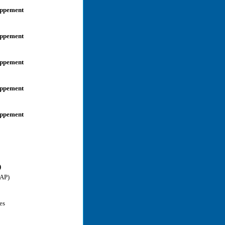
oppement
oppement
oppement
oppement
oppement
)
AP
)
es