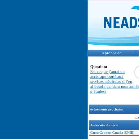
A propos de
Question:
Est-ce que j’aurai un
accès approprié aux
services médicaux si j’en
ai besoin pendant mon anné
d’études?
événements prochains
Autre site d'intérêt
CareerConnect Canada (CNIB)