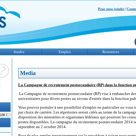
Pour nous joindre
|
Comme
études
Emploi
Resources
Media
e
La Campagne de recrutement postsecondaire (RP) dans la fonction 
La Campagne de recrutement postsecondaire (
RP
) vise à embaucher de
universitaires pour divers postes au niveau d'entrée dans la fonction pub
Vous pouvez postuler à une possibilité d'emploi en particulier ou vous in
par choix de carrière. Les répertoires seront créés au terme de la campagn
disposition des ministères et organismes fédéraux qui pourront les consu
postes disponibles. La campagne du recrutement postsecondaire 2014 s
septembre au 2 octobre 2014.
Pour de plus amples renseignements sur la procédure à suivre pour postule