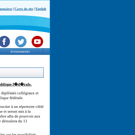
ntaires
|
Carte du site
|
English
évenements
publique f�d�rale.
s diplômés collégiaux et
lique fédérale.
scrire à un répertoire ciblé
e et seront mis à la
lter afin de pourvoir aux
e déroulera du 11
r, sur les possibilités