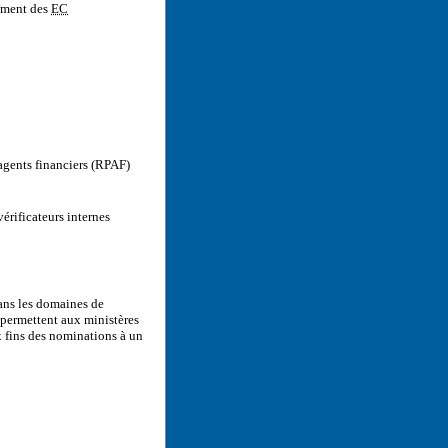
ement des
EC
gents financiers (
RPAF
)
rificateurs internes
dans les domaines de
e permettent aux ministères
x fins des nominations à un