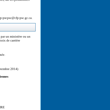
rp-psr.psc@cfp-psc.gc.ca.
 par un ministère ou un
choix de carrière
née.
eptembre 2014)
iennes
OIRE