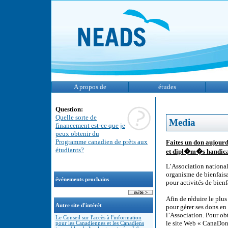
A propos de
études
Question:
Quelle sorte de
Media
financement est-ce que je
peux obtenir du
Programme canadien de prêts aux
Faites un don aujour
étudiants?
et dipl�m�s handica
L’Association nationa
organisme de bienfaisa
événements prochains
pour activités de bien
Afin de réduire le plu
Autre site d'intérêt
pour gérer ses dons en
l’Association. Pour ob
Le Conseil sur l'accès à l'information
le site Web « CanaDon
pour les Canadiennes et les Canadiens