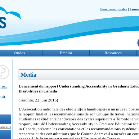
Pour nous joindre
|
Comme
études
Emploi
Resources
Media
Lancement du rapport Understanding Accessibility in Graduate Educ
, est
Disabilities in Canada
enir
(Toronto, 22 juin 2016)
L’Association nationale des étudiant(e)s handicapé(e)s au niveau post
le rapport final et les recommandations de son Groupe de travail nationa
étudiantes et étudiants handicapés des cycles supérieurs à Toronto le v
rapport, intitulé Understanding Accessibility in Graduate Education for 
in Canada, présente les constatations et les recommandations systémiqu
recherche et des consultations que le Groupe de travail a menées au cour
années. L’événement est parrainé par l’Université de Toronto.