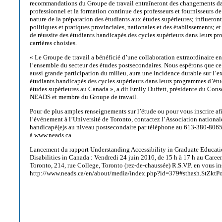
recommandations du Groupe de travail entraîneront des changements da
professionnel et la formation continue des professeurs et fournisseurs de
nature de la préparation des étudiants aux études supérieures; influeron
politiques et pratiques provinciales, nationales et des établissements; et
de réussite des étudiants handicapés des cycles supérieurs dans leurs pr
carrières choisies.
« Le Groupe de travail a bénéficié d’une collaboration extraordinaire en
l’ensemble du secteur des études postsecondaires. Nous espérons que ce
aussi grande participation du milieu, aura une incidence durable sur l’e
étudiants handicapés des cycles supérieurs dans leurs programmes d’étud
études supérieures au Canada », a dit Emily Duffett, présidente du Cons
NEADS et membre du Groupe de travail.
Pour de plus amples renseignements sur l’étude ou pour vous inscrire afi
l’événement à l’Université de Toronto, contactez l’Association national
handicapé(e)s au niveau postsecondaire par téléphone au 613-380-8065,
à www.neads.ca
Lancement du rapport Understanding Accessibility in Graduate Educati
Disabilities in Canada : Vendredi 24 juin 2016, de 15 h à 17 h au Career
Toronto, 214, rue College, Toronto (rez-de-chaussée) R.S.V.P. en vous ins
http://www.neads.ca/en/about/media/index.php?id=379#sthash.StZktP