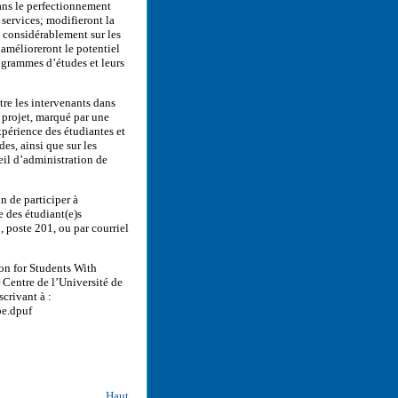
ns le perfectionnement
 services; modifieront la
t considérablement sur les
 amélioreront le potentiel
ogrammes d’études et leurs
tre les intervenants dans
 projet, marqué par une
xpérience des étudiantes et
es, ainsi que sur les
eil d’administration de
n de participer à
e des étudiant(e)s
 poste 201, ou par courriel
on for Students With
 Centre de l’Université de
crivant à :
oe.dpuf
Haut