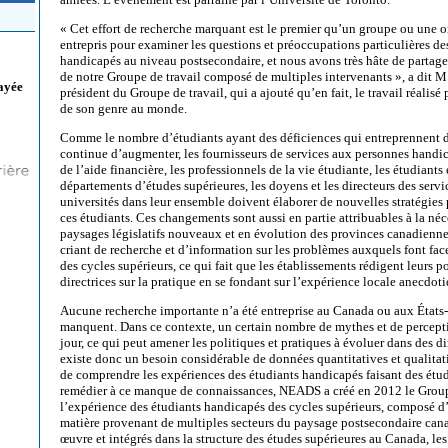
« Cet effort de recherche marquant est le premier qu’un groupe ou une 
entrepris pour examiner les questions et préoccupations particulières de
handicapés au niveau postsecondaire, et nous avons très hâte de partager
de notre Groupe de travail composé de multiples intervenants », a dit
ayée
président du Groupe de travail, qui a ajouté qu’en fait, le travail réalisé
de son genre au monde.
Comme le nombre d’étudiants ayant des déficiences qui entreprennent d
continue d’augmenter, les fournisseurs de services aux personnes handic
de l’aide financière, les professionnels de la vie étudiante, les étudiant
départements d’études supérieures, les doyens et les directeurs des servi
universités dans leur ensemble doivent élaborer de nouvelles stratégies 
ces étudiants. Ces changements sont aussi en partie attribuables à la néc
paysages législatifs nouveaux et en évolution des provinces canadienne
criant de recherche et d’information sur les problèmes auxquels font fac
des cycles supérieurs, ce qui fait que les établissements rédigent leurs po
directrices sur la pratique en se fondant sur l’expérience locale anecdoti
Aucune recherche importante n’a été entreprise au Canada ou aux États-
manquent. Dans ce contexte, un certain nombre de mythes et de percepti
jour, ce qui peut amener les politiques et pratiques à évoluer dans des di
existe donc un besoin considérable de données quantitatives et qualitat
de comprendre les expériences des étudiants handicapés faisant des étud
remédier à ce manque de connaissances, NEADS a créé en 2012 le Groupe
l’expérience des étudiants handicapés des cycles supérieurs, composé d’
matière provenant de multiples secteurs du paysage postsecondaire cana
œuvre et intégrés dans la structure des études supérieures au Canada, les 