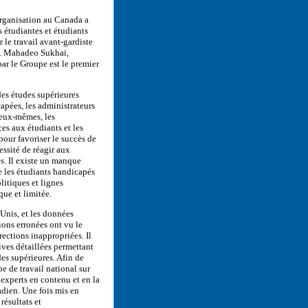
organisation au Canada a
s étudiantes et étudiants
 le travail avant-gardiste
 M. Mahadeo Sukhai,
 par le Groupe est le premier
es études supérieures
apées, les administrateurs
s eux-mêmes, les
ces aux étudiants et les
pour favoriser le succès de
essité de réagir aux
s. Il existe un manque
e les étudiants handicapés
litiques et lignes
que et limitée.
Unis, et les données
ons erronées ont vu le
rections inappropriées. Il
ives détaillées permettant
es supérieures. Afin de
 de travail national sur
experts en contenu et en la
dien. Une fois mis en
résultats et