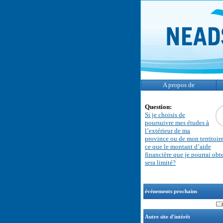
A propos de
Question:
Si je choisis de
poursuivre mes études à
l’extérieur de ma
province ou de mon territoire
ce que le montant d’aide
financière que je pourrai obt
sera limité?
événements prochains
Autre site d'intérêt