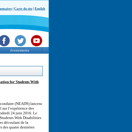
ntaires
|
Carte du site
|
English
évenements
ation for Students With
secondaire (NEADS) lancera
l sur l’expérience des
endredi 24 juin 2016. Le
Students With Disabilities
es découlant de la
s des quatre dernières