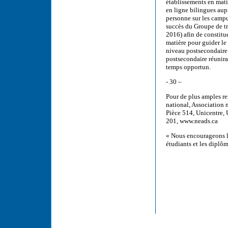
établissements en mati
en ligne bilingues aup
personne sur les campus
succès du Groupe de tr
2016) afin de constitue
matière pour guider le 
niveau postsecondaire.
postsecondaire réunira
temps opportun.
- 30 –
Pour de plus amples re
national, Association
Pièce 514, Unicentre,
201, www.neads.ca
« Nous encourageons l’
étudiants et les diplô