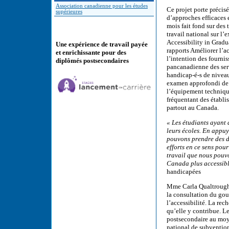
Association canadienne pour les études
Ce projet porte précisé
supérieures
d’approches efficaces e
mois fait fond sur des
travail national sur l’
Accessibility in Gradu
Une expérience de travail payée
rapports Améliorer l’a
et enrichissante pour des
l’intention des fourni
diplômés postsecondaires
pancanadienne des serv
handicap-é-s de niveau
examen approfondi de l
l’équipement technique
fréquentant des établi
partout au Canada.
« Les étudiants ayant 
leurs écoles. En appuy
pouvons prendre des dé
efforts en ce sens pou
travail que nous pouvo
Canada plus accessibl
handicapées
Mme Carla Qualtrough, 
la consultation du go
l’accessibilité. La re
qu’elle y contribue. 
postsecondaire au moy
national de subvention