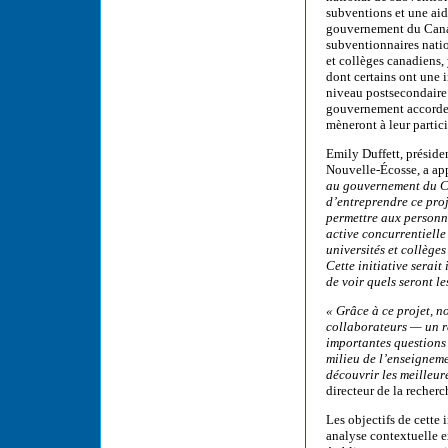
subventions et une ai
gouvernement du Canada
subventionnaires nati
et collèges canadiens,
dont certains ont une i
niveau postsecondaire 
gouvernement accorde à
mèneront à leur partic
Emily Duffett, préside
Nouvelle-Écosse, a app
au gouvernement du Ca
d’entreprendre ce proj
permettre aux personn
active concurrentielle
universités et collèges
Cette initiative serai
de voir quels seront le
« Grâce à ce projet, 
collaborateurs — un ré
importantes questions l
milieu de l’enseigneme
découvrir les meilleur
directeur de la recher
Les objectifs de cette
analyse contextuelle e