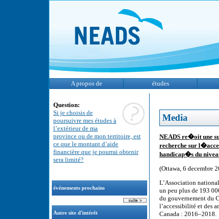
A propos de
études
Question:
Si je choisis de
Media
poursuivre mes études à
l’extérieur de ma
province ou de mon territoire, est
NEADS re�oit une su
ce que le montant d’aide
recherche sur l�acce
financière que je pourrai obtenir
handicap�s du nivea
sera limité?
(Ottawa, 6 decembre 2
L’Association nationa
événements prochains
un peu plus de 193 00
du gouvernement du Ca
l’accessibilité et des
Autre site d'intérêt
Canada : 2016–2018.