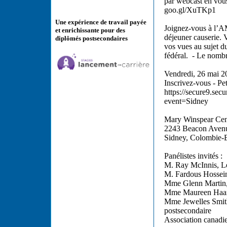
par webcast en vous
goo.gl/XuTKp1
Une expérience de travail payée
Joignez-vous à l’AM
et enrichissante pour des
déjeuner causerie. V
diplômés postsecondaires
vos vues au sujet d
fédéral. - Le nombre
Vendredi, 26 mai 20
Inscrivez-vous - Pet
https://secure9.sec
event=Sidney
Mary Winspear Cen
2243 Beacon Aven
Sidney, Colombie-B
Panélistes invités :
M. Ray McInnis, L
M. Fardous Hossein
Mme Glenn Martin, 
Mme Maureen Haan, 
Mme Jewelles Smith,
postsecondaire
Association canadie