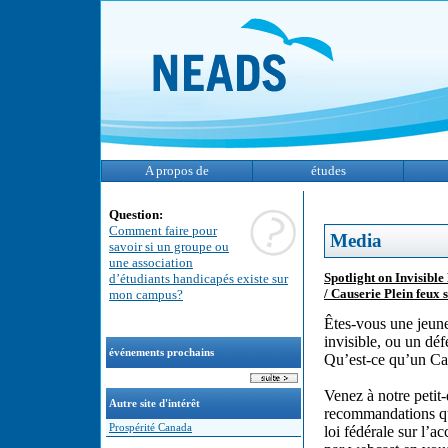
A propos de
études
Question:
Comment faire pour
Media
savoir si un groupe ou
une association
Spotlight on Invisibl
d’étudiants handicapés existe sur
/ Causerie Plein feux s
mon campus?
Êtes-vous une jeune
invisible, ou un dé
événements prochains
Qu’est-ce qu’un Ca
Venez à notre petit
Autre site d'intérêt
recommandations qu
Prospérité Canada
loi fédérale sur l’a