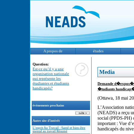
A propos de
études
Question:
Est-ce qu’il y a une
Media
organisation nationale
qui représente les
étudiantes et étudiants
Demande d�expos�s :
handicapés?
�tudiants handicap�
(Ottawa, 18 mai 2
événements prochains
L’Association natio
(NEADS) a reçu un
social (PPDS-PH) 
Autre site d'intérêt
important : Vue d’e
L’esprit Au Travail : Santé et bien-être
handicapés du nive
mental au travail Résumé