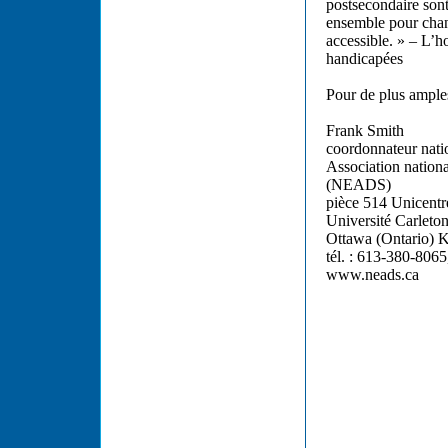
postsecondaire sont
ensemble pour chang
accessible. » – L’h
handicapées
Pour de plus amples
Frank Smith
coordonnateur nati
Association nationa
(NEADS)
pièce 514
Unicentr
Université Carleto
Ottawa (Ontario) 
tél. : 613-380-8065
www.neads.ca