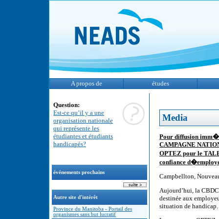
A propos de
études
Question:
Est-ce qu’il y a une
Media
organisation nationale
qui représente les
étudiantes et étudiants
Pour diffusion i
handicapés?
CAMPAGNE NATION
OPTEZ pour le TALENT
confiance d�employeu
événements prochains
Campbellton, Nouveau
Aujourd’hui, la CBDC
Autre site d'intérêt
destinée aux employeu
situation de handicap.
Province du Manitoba - Portail des
organismes sans but lucratif