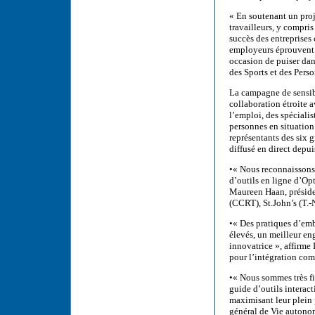
« En soutenant un proj
travailleurs, y compri
succès des entreprises
employeurs éprouvent d
occasion de puiser dan
des Sports et des Pers
La campagne de sensib
collaboration étroite 
l’emploi, des spéciali
personnes en situation
représentants des six 
diffusé en direct depui
•« Nous reconnaissons 
d’outils en ligne d’Opt
Maureen Haan, présiden
(CCRT), St.John’s (T.-N
•« Des pratiques d’emb
élevés, un meilleur en
innovatrice », affirm
pour l’intégration com
•« Nous sommes très fi
guide d’outils interact
maximisant leur plein p
général de Vie autono