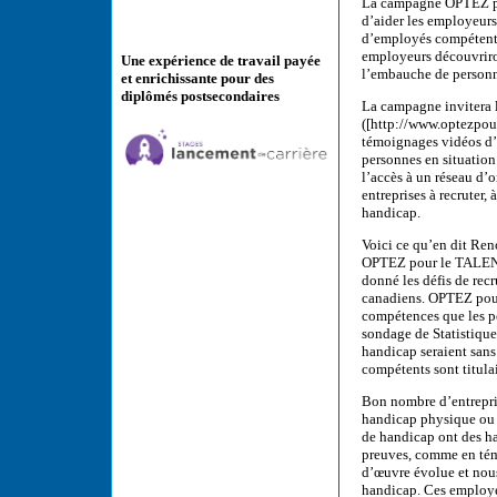
La campagne OPTEZ pou
d’aider les employeur
d’employés compétents.
employeurs découvriront
Une expérience de travail payée
l’embauche de personn
et enrichissante pour des
diplômés postsecondaires
La campagne invitera 
([http://www.optezpour
témoignages vidéos d’
personnes en situation
l’accès à un réseau d’
entreprises à recruter,
handicap.
Voici ce qu’en dit Ren
OPTEZ pour le TALENT :
donné les défis de rec
canadiens. OPTEZ pour 
compétences que les pe
sondage de Statistiqu
handicap seraient sans 
compétents sont titula
Bon nombre d’entrepri
handicap physique ou m
de handicap ont des hab
preuves, comme en tém
d’œuvre évolue et nou
handicap. Ces employés