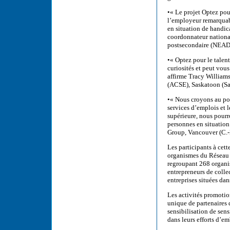
•« Le projet Optez pour
l’employeur remarquabl
en situation de handic
coordonnateur national
postsecondaire (NEADS
•« Optez pour le talent
curiosités et peut vous
affirme Tracy Williams
(ACSE), Saskatoon (Sa
•« Nous croyons au pou
services d’emplois et l
supérieure, nous pourro
personnes en situation
Group, Vancouver (C.-
Les participants à cet
organismes du Réseau 
regroupant 268 organism
entrepreneurs de colle
entreprises situées da
Les activités promotion
unique de partenaires
sensibilisation de sens
dans leurs efforts d’e