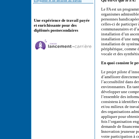
Qu’est-ce que le FA?
d'hygiène et de sécurité au travail
Le FA est un programme
organismes admissibles
personnes handicapées 
Une expérience de travail payée
celles-ci de participe
et enrichissante pour des
communautaires et d’ac
diplômés postsecondaires
installation d’un asce
installation d’une ram
installation de systèm
périphérique, comme de
vocale et des synthéti
En quoi consiste le pr
Le projet pilote d’inn
d’améliorer directemen
l’accessibilité dans de
environnantes. En tant
développer une compré
l’ensemble des informa
consistera à identifier
et/ou milieux de trav
des organisations admis
appliquer pour obtenir
fois l’organisation eng
demande de financemen
Innovation jeunesse po
votre participation à c