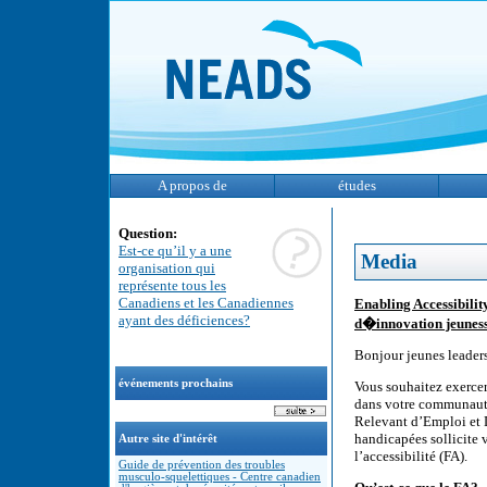
A propos de
études
Question:
Est-ce qu’il y a une
Media
organisation qui
représente tous les
Canadiens et les Canadiennes
Enabling Accessibility
ayant des déficiences?
d�innovation jeunes
Bonjour jeunes leaders
événements prochains
Vous souhaitez exercer 
dans votre communauté
Relevant d’Emploi et 
handicapées sollicite v
Autre site d'intérêt
l’accessibilité (FA).
Guide de prévention des troubles
musculo-squelettiques - Centre canadien