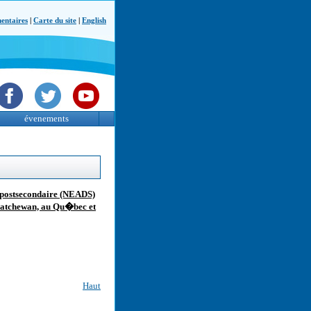
ntaires
|
Carte du site
|
English
évenements
 postsecondaire (NEADS)
askatchewan, au Qu�bec et
Haut