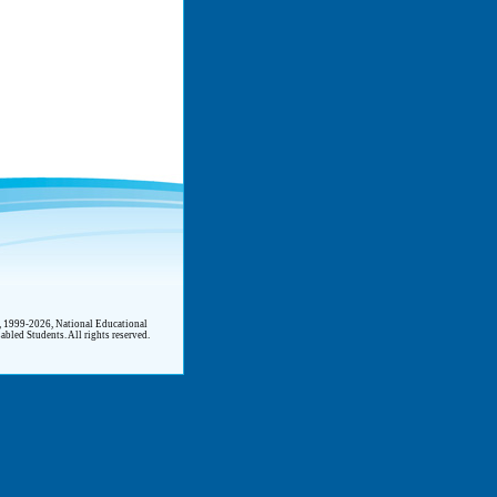
©, 1999-2026, National Educational
abled Students. All rights reserved.