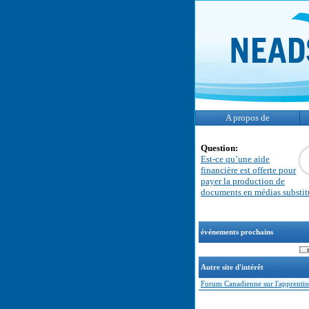
A propos de
Question:
Est-ce qu’une aide
financière est offerte pour
payer la production de
documents en médias substit
événements prochains
Autre site d'intérêt
Forum Canadienne sur l'apprentis