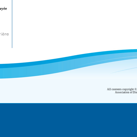
ayée
All contents copyright 
Association of Dis