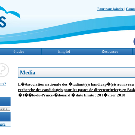
Pour nous joindre
|
Comme
études
Emploi
Resources
Media
uts?
L�Association nationale des �tudiant(e)s handicap�(e)s au niveau
recherche des candidat(e)s pour les postes de directeur(trice)s en S
� l��le-du-Prince-�douard � date limite : 20 f�vrier 2018
sage