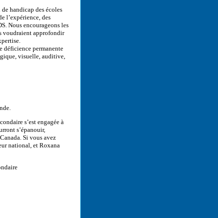
n de handicap des écoles
de l’expérience, des
ADS. Nous encourageons les
ls voudraient approfondir
xpertise.
ne déficience permanente
ique, visuelle, auditive,
nde.
condaire s’est engagée à
urront s’épanouir,
 Canada. Si vous avez
ur national, et Roxana
ondaire