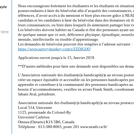
Nous encourageons fortement les étudiantes et les étudiants en situatio
ayée
postsecondaires à faire du bénévolat afin d’acquérir des connaissances, 
références, d’avoir accès à du mentorat et bien plus encore grâce à NE
candidats et les candidates à faire du bénévolat dans des domaines où i
leurs connaissances, ou bien dans lesquels ils aimeraient partager leur e
Les bénévoles doivent habiter au Canada et être des personnes ayant u
de quelque nature que ce soit; déficience physique, épisodique, neurolog
mentale, intellectuelle ou trouble d’apprentissage.
Les demandes de bénévolat peuvent être remplies à l’adresse suivante :
https://www.surveymonkey.com/r/ZZDJGQQ
Applications ouvert jusqu'a le 15, Janvier 2019.
**D’autres méthodes pour faire une demande sont disponibles sur dema
L’Association nationale des étudiant(e)s handicapé(e)s au niveau postse
créer un espace équitable et accessible où les personnes handicapées po
apprendre et contribuer à la communauté des personnes handicapées au
besoin d’accommodements, veuillez en aviser Frank Smith, coordonnate
Jahani Aval, présidente.
Association nationale des étudiant(e)s handicapé(e)s au niveau postsec
Local 514, Unicentre
1125, promenade du Colonel-By
Université Carleton
Ottawa (Ontario) K1S 5B6, Canada
Téléphone : 613-380-8065, poste 201 www.neads.ca/fr/