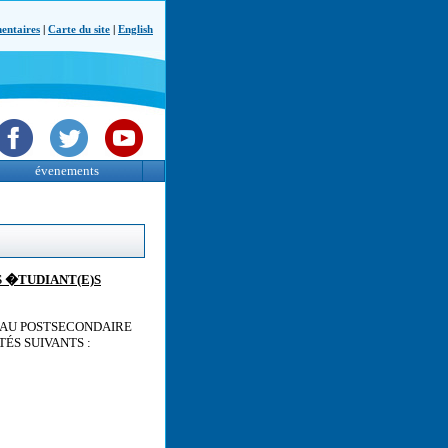
ntaires
|
Carte du site
|
English
évenements
S �TUDIANT(E)S
S AU POSTSECONDAIRE
ÉS SUIVANTS :