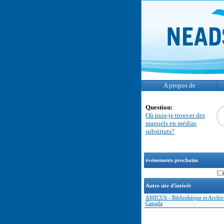
A propos de
Question:
Où puis-je trouver des
manuels en médias
substituts?
événements prochains
Autre site d'intérêt
AMICUS - Bibliothèque et Archiv
Canada