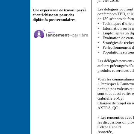
janvier 2019.
Les délégués pourront 
Une expérience de travail payée
conférences TED, et le
et enrichissante pour des
de 130 séances de form
diplômés postsecondaires
• Techniques d’orient
• Information sur le m
• Emploi après un di
• Évaluation de carri
• Stratégies de reche
• Perfectionnement d
• Populations en tous 
Les délégués peuvent é
ateliers précongrès d’
produits et services u
Voici les commentaires
« Participer à Cannexu
partage nos valeurs et 
sont tout aussi variés e
Gabrielle St-Cyr
Chargée de projet en r
AXTRA, QC
« Les rencontres avec l
les discussions on pro
Céline Renald
Associée,