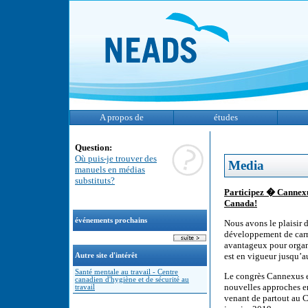
A propos de
études
Question:
Où puis-je trouver des
Media
manuels en médias
substituts?
Participez � Cannexu
Canada!
événements prochains
Nous avons le plaisir 
développement de carri
avantageux pour organis
est en vigueur jusqu’
Autre site d'intérêt
Santé mentale au travail - Centre
Le congrès Cannexus es
canadien d'hygiène et de sécurité au
nouvelles approches en
travail
venant de partout au 