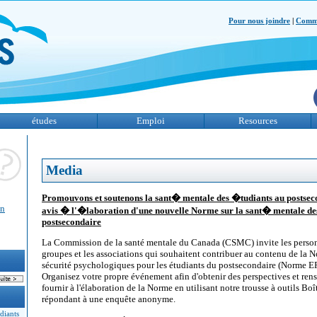
Pour nous joindre
|
Comme
études
Emploi
Resources
Media
Promouvons et soutenons la sant� mentale des �tudiants au postsec
un
avis � l'�laboration d'une nouvelle Norme sur la sant� mentale de
postsecondaire
La Commission de la santé mentale du Canada (CSMC) invite les personn
groupes et les associations qui souhaitent contribuer au contenu de la No
sécurité psychologiques pour les étudiants du postsecondaire (Norme EP
Organisez votre propre événement afin d'obtenir des perspectives et ren
fournir à l'élaboration de la Norme en utilisant notre trousse à outils Bo
répondant à une enquête anonyme.
diants