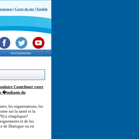
ntaires
|
Carte du site
|
English
évenements
ondaire Contribuer votre
s �tudiants du
es, les organisations, les
rme sur la santé et la
S) à s'impliquer!
seignements et de les
îte de Dialogue ou en