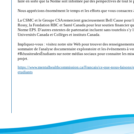
faire en sorte que la Norme soit informée par des perspectives de tout le 
Nous apprécions énormément le temps et les efforts que vous consacrez à
La CSMC et le Groupe CSA remercient gracieusement Bell Cause pour la
Rossy, la Fondation RBC et Santé Canada pour leur soutien financier qua
Norme EPS. D’autres ententes de partenariat incluent sans toutefois s’y 
Universités Canada et Collèges et instituts Canada.
Impliquez-vous : visitez notre site Web pour trouver des renseignement
sommaire de l'analyse documentaire exploratoire et les événements à ve
#RéussitesdesÉtudiants sur notre médias sociaux pour connaitre les mise
projet.
https://www.mentalhealthcommission.ca/Francais/ce-que-nous-faisons/e
etudiants