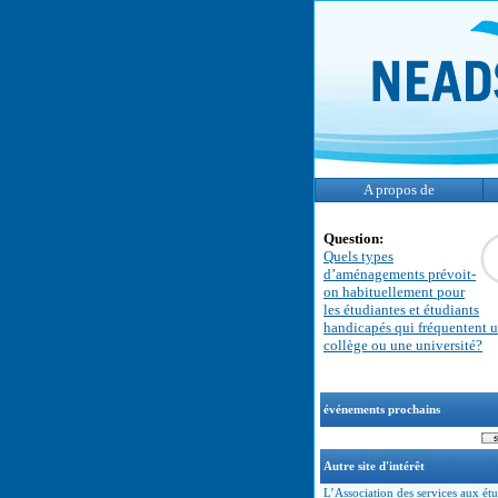
A propos de
Question:
Quels types
d’aménagements prévoit-
on habituellement pour
les étudiantes et étudiants
handicapés qui fréquentent 
collège ou une université?
événements prochains
Autre site d'intérêt
L’Association des services aux étu