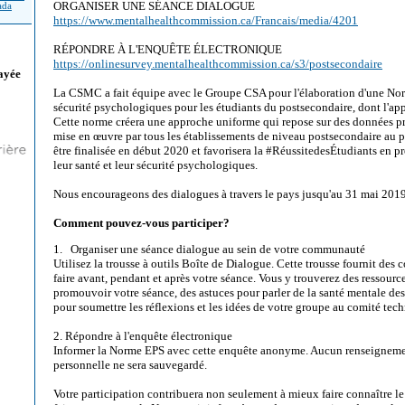
ORGANISER UNE SÉANCE DIALOGUE
ada
https://www.mentalhealthcommission.ca/Francais/media/4201
RÉPONDRE À L'ENQUÊTE ÉLECTRONIQUE
https://onlinesurvey.mentalhealthcommission.ca/s3/postsecondaire
ayée
La CSMC a fait équipe avec le Groupe CSA pour l'élaboration d'une Norm
sécurité psychologiques pour les étudiants du postsecondaire, dont l'app
Cette norme créera une approche uniforme qui repose sur des données pr
mise en œuvre par tous les établissements de niveau postsecondaire au 
être finalisée en début 2020 et favorisera la #RéussitedesÉtudiants en 
leur santé et leur sécurité psychologiques.
Nous encourageons des dialogues à travers le pays jusqu'au 31 mai 2019
Comment pouvez-vous participer?
1. Organiser une séance dialogue au sein de votre communauté
Utilisez la trousse à outils Boîte de Dialogue. Cette trousse fournit des co
faire avant, pendant et après votre séance. Vous y trouverez des ressourc
promouvoir votre séance, des astuces pour parler de la santé mentale des
pour soumettre les réflexions et les idées de votre groupe au comité tech
2. Répondre à l'enquête électronique
Informer la Norme EPS avec cette enquête anonyme. Aucun renseignemen
personnelle ne sera sauvegardé.
Votre participation contribuera non seulement à mieux faire connaître le