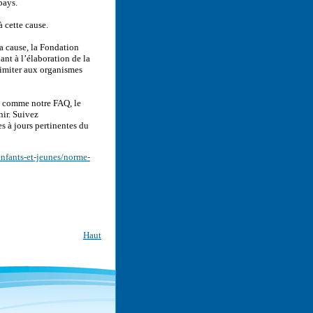
pays.
 cette cause.
 cause, la Fondation
nt à l’élaboration de la
limiter aux organismes
s comme notre FAQ, le
nir. Suivez
s à jours pertinentes du
nfants-et-jeunes/norme-
Haut