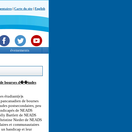
ntaires
|
Carte du site
|
English
évenements
 de bourses d��tudes
es étudiant(e)s
 pancanadien de bourses
tudes postsecondaires, peu
 handicapés de NEADS
Holly Bartlett de NEADS
 Christine Nieder de NEADS
colaires et communautaires
 un handicap et leur