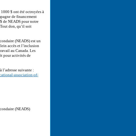
 1000 $ ont été octroyées à
campagne de financement
0 $ de NEADS pour notre
out don, qu’il soit
secondaire (NEADS) est un
lein accès et l’inclusion
travail au Canada. Les
t pour activités de
à l’adresse suivante :
ational-association-of-
secondaire (NEADS)