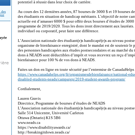
potentiel à réussir dans leur choix de carrière.
Au cours des 12 dernières années, 87 bourses de 3000 $ et 19 bourses de
n des
ique
des étudiants en situation de handicap méritants. L’objectif de notre 
actuelle est d’amasser 6000 $ pour offrir deux bourses d’études de 300
programme de 2019/2020. Tous les dons iront directement aux lauréats. T
individuel ou corporatif, peut faire une différence.
ayée
L’Association nationale des étudiant(e)s handicapé(e)s au niveau post
organisme de bienfaisance enregistré, dont le mandat est de soutenir le p
des personnes handicapées aux études postsecondaires et au marché du 
dons à NEADS sont déductibles d’impôt et vous recevrez un reçu d’impô
bienfaisance pour 100 % de vos dons à NEADS.
Faites un don en ligne en toute sécurité par l’entremise de CanadaHelps 
https://www.canadahelps.org/fr/organismesdebienfaisance/national-educ
disabled-students-neads/campaign/2019-student-awards-program/
Cordialement,
Lauren Gravis
Directrice, Programme de bourses d’études de NEADS
L’Association nationale des étudiant(e)s handicapé(e)s au niveau post
Salle 514 Unicentre, Université Carleton
Ottawa (Ontario) K1S 5B6
www.neads.ca
https://www.disabilityawards.ca/
http://breakingitdown.neads.ca/