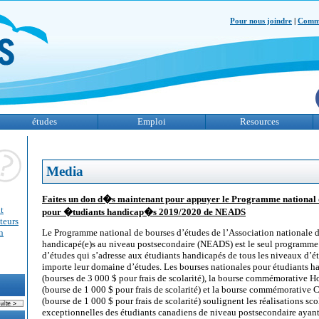
Pour nous joindre
|
Comme
études
Emploi
Resources
Media
Faites un don d�s maintenant pour appuyer le Programme national
t
pour �tudiants handicap�s 2019/2020 de NEADS
teurs
n
Le Programme national de bourses d’études de l’Association nationale d
handicapé(e)s au niveau postsecondaire (NEADS) est le seul programme
d’études qui s’adresse aux étudiants handicapés de tous les niveaux d’é
importe leur domaine d’études. Les bourses nationales pour étudiants
(bourses de 3 000 $ pour frais de scolarité), la bourse commémorative 
(bourse de 1 000 $ pour frais de scolarité) et la bourse commémorative
(bourse de 1 000 $ pour frais de scolarité) soulignent les réalisations s
exceptionnelles des étudiants canadiens de niveau postsecondaire ayant