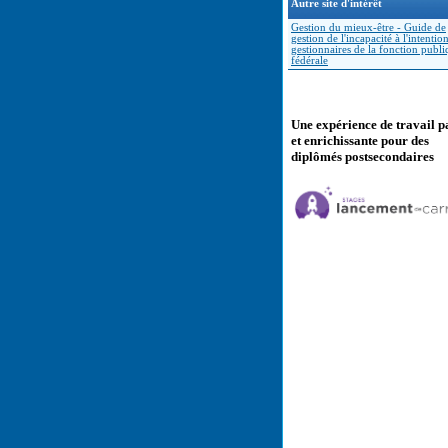
Autre site d'intérêt
Gestion du mieux-être - Guide de
gestion de l'incapacité à l'intentio
gestionnaires de la fonction publ
fédérale
Une expérience de travail p
et enrichissante pour des
diplômés postsecondaires