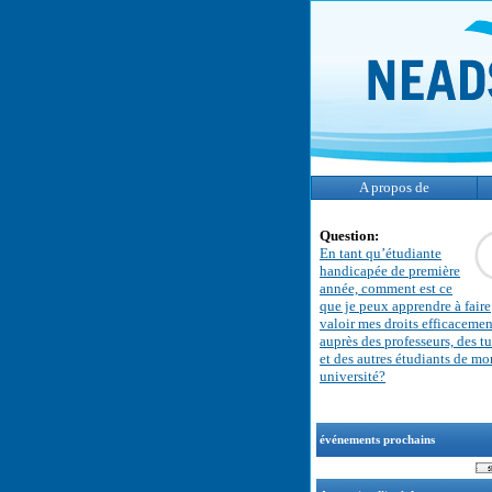
A propos de
Question:
En tant qu’étudiante
handicapée de première
année, comment est ce
que je peux apprendre à faire
valoir mes droits efficacemen
auprès des professeurs, des tu
et des autres étudiants de mo
université?
événements prochains