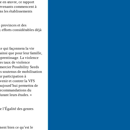
re en œuvre, ce rapport
ntervenants commencent à
ns les établissements
 provinces et des
x efforts considérables déjà
e qui façonnera la vie
ainsi que pour leur famille,
apprentissage. La violence
les taux de violence
emercier Possibility Seeds
ts soutenus de mobilisation
r participation à
enir et contrer la VFS
aujourd’hui permettra de
s recommandations du
urant leurs études. »
 l’Égalité des genres
nt bien ce qu’est le