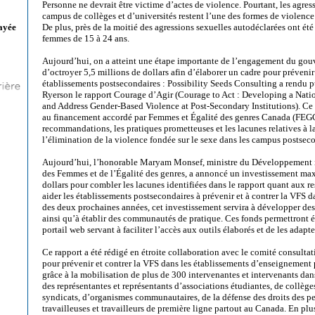
Personne ne devrait être victime d’actes de violence. Pourtant, les agress
campus de collèges et d’universités restent l’une des formes de violence
De plus, près de la moitié des agressions sexuelles autodéclarées ont ét
ayée
femmes de 15 à 24 ans.
Aujourd’hui, on a atteint une étape importante de l’engagement du g
d’octroyer 5,5 millions de dollars afin d’élaborer un cadre pour prévenir
établissements postsecondaires : Possibility Seeds Consulting a rendu p
Ryerson le rapport Courage d’Agir (Courage to Act : Developing a Nati
and Address Gender-Based Violence at Post-Secondary Institutions). Ce r
au financement accordé par Femmes et Égalité des genres Canada (FEGC), 
recommandations, les pratiques prometteuses et les lacunes relatives à l
l’élimination de la violence fondée sur le sexe dans les campus postsec
Aujourd’hui, l’honorable Maryam Monsef, ministre du Développement in
des Femmes et de l’Égalité des genres, a annoncé un investissement max
dollars pour combler les lacunes identifiées dans le rapport quant aux r
aider les établissements postsecondaires à prévenir et à contrer la VFS 
des deux prochaines années, cet investissement servira à développer des 
ainsi qu’à établir des communautés de pratique. Ces fonds permettront 
portail web servant à faciliter l’accès aux outils élaborés et de les adap
Ce rapport a été rédigé en étroite collaboration avec le comité consulta
pour prévenir et contrer la VFS dans les établissements d’enseignement 
grâce à la mobilisation de plus de 300 intervenantes et intervenants da
des représentantes et représentants d’associations étudiantes, de collèges
syndicats, d’organismes communautaires, de la défense des droits des pe
travailleuses et travailleurs de première ligne partout au Canada. En plu