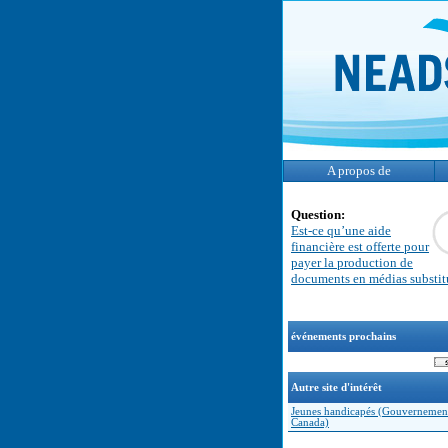
A propos de
Question:
Est-ce qu’une aide
financière est offerte pour
payer la production de
documents en médias substit
événements prochains
Autre site d'intérêt
Jeunes handicapés (Gouvernemen
Canada)