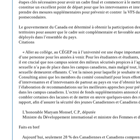
étapes clés nécessaires pour avoir un cadre final et commencer à le mett
constitue un excellent point de départ pour que les intervenantes et i
prendre des mesures supplémentaires pour prévenir et contrer la VFS da
postsecondaires.
Le gouvernement du Canada est déterminé à obtenir la participation des
territoires pour assurer que le cadre soit complémentaire et favorable au
déployés dans l’ensemble du pays.
Citations
« Aller au collège, au CÉGEP ou à l’université est une étape important
d’une personne pour les années à venir. Pour les étudiantes et étudiants, 
il est crucial que nos campus soient des milieux sécurisés propices à l’
sexuelle n’a pas de place dans les campus canadiens, mais malgré tout, 
sexuelle demeurent effarants. C’est la raison pour laquelle je souhaite r
Consulting ainsi que les membres du comité consultatif pour leurs effor
d’intervenantes et d’intervenants de partout au pays en vue d’obtenir leu
l’élaboration de recommandations sur les meilleures approches pour prév
dans les campus canadiens. L’octroi de fonds supplémentaires annoncé 
combler certaines des lacunes et de mettre en œuvre quelques-unes de
rapport, afin d’assurer la sécurité des jeunes Canadiennes et Canadiens d
L’honorable Maryam Monsef, C.P., députée
Ministre du Développement international et ministre des Femmes et de
Faits en bref
Aujourd’hui, seulement 28 % des Canadiennes et Canadiens comprenne