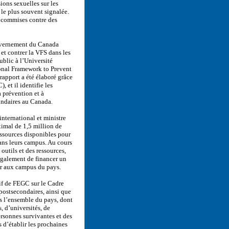
ions sexuelles sur les
 le plus souvent signalée.
é commises contre des
ouvernement du Canada
 et contrer la VFS dans les
ublic à l’Université
onal Framework to Prevent
apport a été élaboré grâce
et il identifie les
a prévention et à
ondaires au Canada.
ternational et ministre
imal de 1,5 million de
essources disponibles pour
dans leurs campus. Au cours
outils et des ressources,
également de financer un
ter aux campus du pays.
tif de FEGC sur le Cadre
postsecondaires, ainsi que
ns l’ensemble du pays, dont
, d’universités, de
rsonnes survivantes et des
s d’établir les prochaines