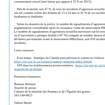
consentement sexuel (une baisse par rapport à 33 % en 2015).
Près de la moitié, soit 47 %, de tous les incidents d’agression sexuell
ont été commis contre des femmes de 15 à 24 ans, et 41 % de ces incident
étudiantes et étudiants.
Selon les données de la police, le nombre de signalements d’agression
augmentation considérable après la croissance virale du mouvement #
Le nombre de signalements d’agressions sexuelles survenues sur les terr
ou d’universités a presque doublé (+87 %) comparé au nombre moyen d’
déclarées par trimestre avant le mouvement #MoiAussi, soit 439 incide
incidents.
Liens connexes
Il est temps : Stratégie du Canada pour prévenir et contrer la violence 
https://cfc-swc.gc.ca/violence/strategy-strategie/index-fr.html
VFS dans les établissements postsecondaires :
https://cfc-swc.gc.ca/v
strategie/ps-ep-fr.html
Personnes-ressources
Braeson Holland
Attaché de presse
Cabinet de la ministre des Femmes et de l’Égalité des genres
343-549-8825
Valérie Haché