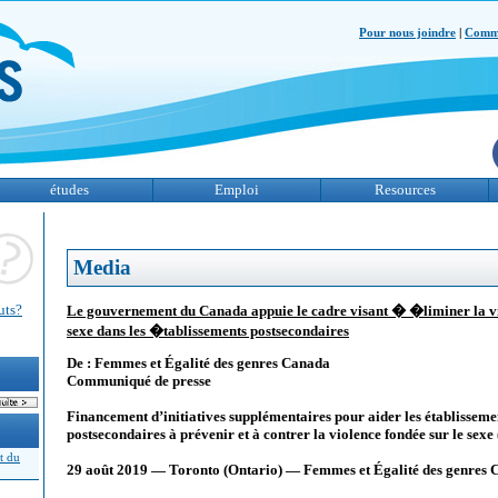
Pour nous joindre
|
Comme
études
Emploi
Resources
Media
uts?
Le gouvernement du Canada appuie le cadre visant � �liminer la v
sexe dans les �tablissements postsecondaires
De : Femmes et Égalité des genres Canada
Communiqué de presse
Financement d’initiatives supplémentaires pour aider les établissem
postsecondaires à prévenir et à contrer la violence fondée sur le sex
t du
29 août 2019 — Toronto (Ontario) — Femmes et Égalité des genres