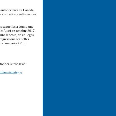
e autodéclarés au Canada
s ont été signalés par des
s sexuelles a connu une
MoiAussi en octobre 2017.
ains d’école, de collèges
agressions sexuelles
nts comparés à 235
fondée sur le sexe :
iolence/strategy-