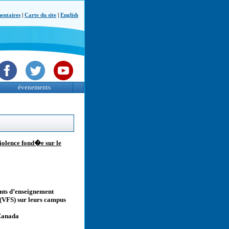
ntaires
|
Carte du site
|
English
évenements
iolence fond�e sur le
ents d’enseignement
e (VFS) sur leurs campus
 Canada