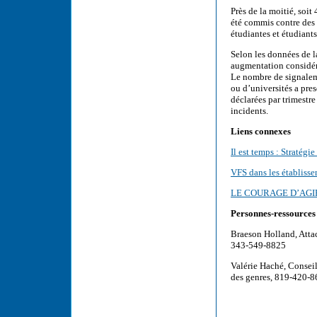
Près de la moitié, soi
été commis contre des 
étudiantes et étudiants
Selon les données de l
augmentation considér
Le nombre de signaleme
ou d’universités a pr
déclarées par trimest
incidents.
Liens connexes
Il est temps : Stratégi
VFS dans les établiss
LE COURAGE D’AG
Personnes-ressources
Braeson Holland, Attac
343-549-8825
Valérie Haché, Conseil
des genres, 819-420-