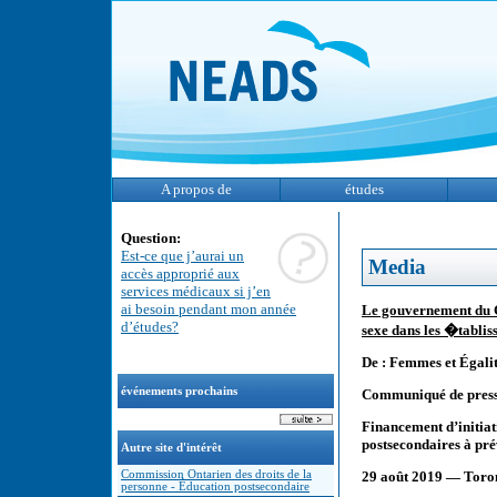
A propos de
études
Question:
Est-ce que j’aurai un
Media
accès approprié aux
services médicaux si j’en
ai besoin pendant mon année
Le gouvernement du C
d’études?
sexe dans les �tablis
De : Femmes et Égali
événements prochains
Communiqué de pres
Financement d’initiat
postsecondaires à pré
Autre site d'intérêt
Commission Ontarien des droits de la
29 août 2019 — Toron
personne - Éducation postsecondaire