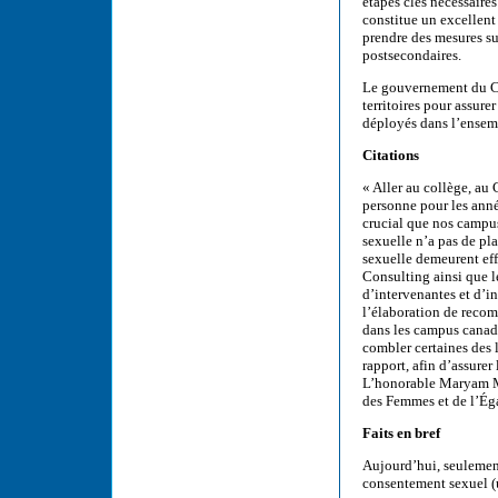
étapes clés nécessaire
constitue un excellent
prendre des mesures su
postsecondaires.
Le gouvernement du Can
territoires pour assure
déployés dans l’ensem
Citations
« Aller au collège, au
personne pour les année
crucial que nos campus
sexuelle n’a pas de pl
sexuelle demeurent effa
Consulting ainsi que l
d’intervenantes et d’i
l’élaboration de recom
dans les campus canad
combler certaines des
rapport, afin d’assurer
L’honorable Maryam Mo
des Femmes et de l’Éga
Faits en bref
Aujourd’hui, seulemen
consentement sexuel (u