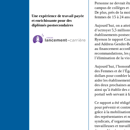
Personne ne devrait êtr
campus de collèges et 
De plus, près de la mo
Une expérience de travail payée
femmes de 15 à 24 ans
et enrichissante pour des
diplômés postsecondaires
Aujourd’hui, on a att
d’octroyer 5,5 millions
établissements postsec
Ryerson le rapport Co
and Address Gender-Bas
au financement accordé
recommandations, les p
l’élimination de la vi
Aujourd’hui, l’honora
des Femmes et de l’Éga
dollars pour combler l
aider les établissemen
des deux prochaines an
ainsi qu’à établir des
portail web servant à f
Ce rapport a été rédig
pour prévenir et contr
grâce à la mobilisatio
des représentantes et r
syndicats, d’organisme
travailleuses et travai