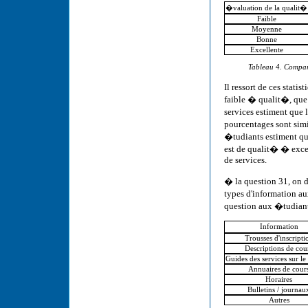
�valuation de la qualit�
Faible
Moyenne
Bonne
Excellente
Tableau 4. Compar
Il ressort de ces stat
faible � qualit�, que 
services estiment que
pourcentages sont sim
�tudiants estiment qu
est de qualit� � exce
de services.
� la question 31, on d
types d'information a
question aux �tudiant
Information
Trousses d'inscripti
Descriptions de cou
Guides des services sur l
Annuaires de cour
Horaires
Bulletins / journau
Autres