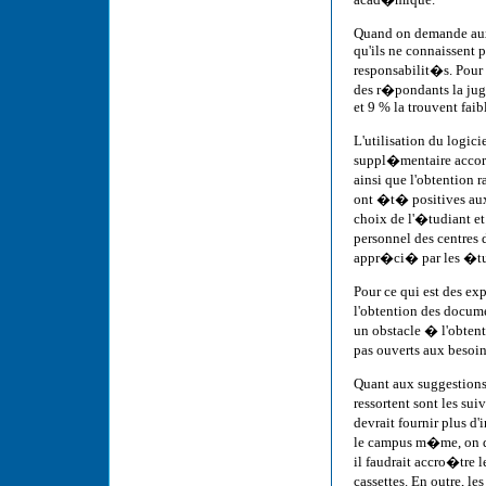
Quand on demande aux �
qu'ils ne connaissent p
responsabilit�s. Pour 
des r�pondants la jug
et 9 % la trouvent faib
L'utilisation du logic
suppl�mentaire accor
ainsi que l'obtention
ont �t� positives aux
choix de l'�tudiant et
personnel des centres
appr�ci� par les �tud
Pour ce qui est des ex
l'obtention des docume
un obstacle � l'obten
pas ouverts aux besoin
Quant aux suggestions
ressortent sont les su
devrait fournir plus d
le campus m�me, on dev
il faudrait accro�tre l
cassettes. En outre, l