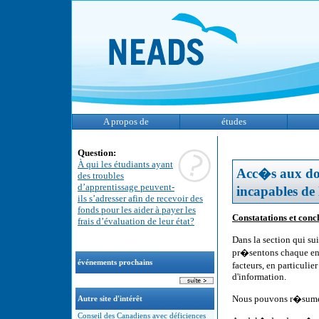
A propos de
études
Question:
À qui les étudiants ayant
Acc�s aux doc
des troubles
d’apprentissage peuvent-
incapables de
ils s’adresser afin de recevoir des
fonds pour les aider à payer les
Constatations et conc
frais d’évaluation de leur état?
Dans la section qui su
pr�sentons chaque en
événements prochains
facteurs, en particuli
d'information.
Nous pouvons r�sumer
Autre site d'intérêt
Conseil des Canadiens avec déficiences