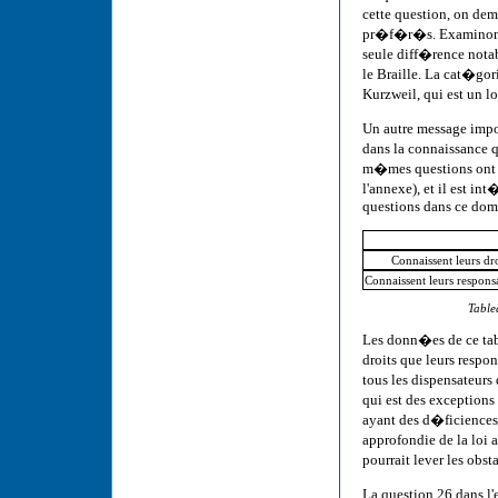
cette question, on dem
pr�f�r�s. Examinons l
seule diff�rence nota
le Braille. La cat�go
Kurzweil, qui est un lo
Un autre message impor
dans la connaissance 
m�mes questions ont 
l'annexe), et il est i
questions dans ce dom
Connaissent leurs dr
Connaissent leurs respons
Table
Les donn�es de ce tabl
droits que leurs respo
tous les dispensateurs 
qui est des exceptions
ayant des d�ficiences 
approfondie de la loi 
pourrait lever les obst
La question 26 dans l'