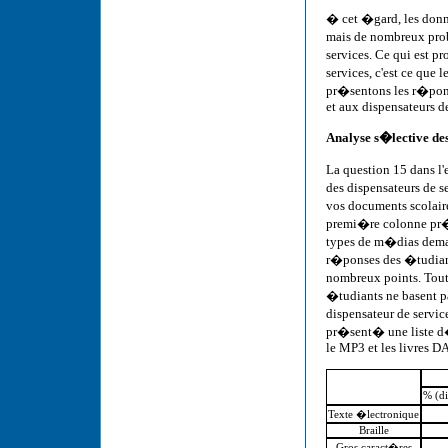
� cet �gard, les donn�
mais de nombreux pro
services. Ce qui est p
services, c'est ce que
pr�sentons les r�pon
et aux dispensateurs de
Analyse s�lective de
La question 15 dans l
des dispensateurs de 
vos documents scolair
premi�re colonne pr�s
types de m�dias dema
r�ponses des �tudian
nombreux points. Tout
�tudiants ne basent p
dispensateur de servic
pr�sent� une liste d
le MP3 et les livres D
% (di
Texte �lectronique
Braille
Gros caract�res