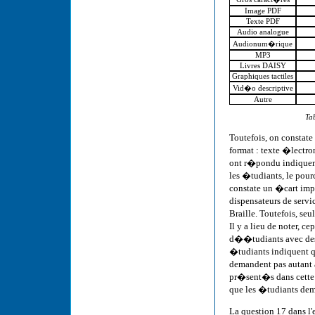
Image PDF
Texte PDF
Audio analogue
Audionum�rique
MP3
Livres DAISY
Graphiques tactiles
Vid�o descriptive
Autre
Ta
Toutefois, on constat
format : texte �lectro
ont r�pondu indiquent
les �tudiants, le pour
constate un �cart impo
dispensateurs de serv
Braille. Toutefois, se
Il y a lieu de noter, 
d��tudiants avec des 
�tudiants indiquent q
demandent pas autant a
pr�sent�s dans cette 
que les �tudiants dema
La question 17 dans l