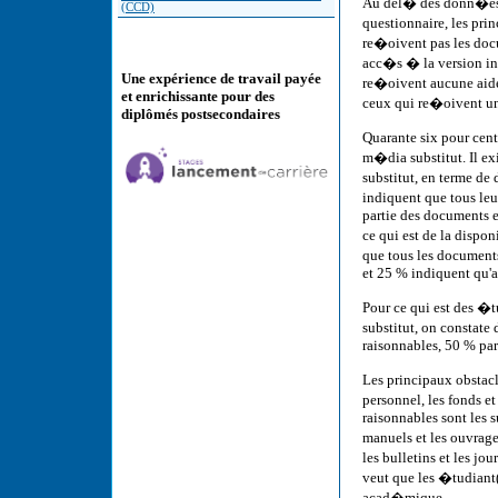
Au del� des donn�es 
(CCD)
questionnaire, les pr
re�oivent pas les docu
acc�s � la version in
Une expérience de travail payée
re�oivent aucune aide
et enrichissante pour des
ceux qui re�oivent un
diplômés postsecondaires
Quarante six pour cen
m�dia substitut. Il ex
substitut, en terme d
indiquent que tous le
partie des documents e
ce qui est de la disp
que tous les documents
et 25 % indiquent qu'a
Pour ce qui est des �
substitut, on constate
raisonnables, 50 % par
Les principaux obstac
personnel, les fonds et
raisonnables sont les s
manuels et les ouvrage
les bulletins et les j
veut que les �tudiant(
acad�mique.