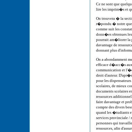
Ce ne sont que quelqu
lire les imprim�s et q
On trouvera � la sect
r�pondu � notre ques
comme suit les constat
donn�es obtenues les 
pourrait am�liorer la 
davantage de ressourc
donnant plus d'informa
On a abondamment men
efficace d�acc�s aux 
communication et l'�d
droit d'auteur. D'apr�
pour les dispensateurs
scolaires, de mieux 
documents scolaires en
ressources additionnel
faire davantage et pr
compte des divers beso
quand les �tudiants en
services provinciale /
personnes qui travaille
ressources, afin d'ass