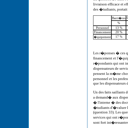
livraison efficace et e
des �tudiants, porta
D
Barri�res
%
Personnel
13 %
Financement
20 %
17 %
�quipement
Les r�ponses � ces que
financement et l'�quip
r�pondants qui ont in
dispensateurs de servi
pensent la m�me chose
personnel et les profe
que les dispensateurs d
Un des faits saillants
a demand� aux dispens
� l'interne � des do
�tudiants d'�valuer l
(question 33). Les que
services qui ont r�po
sont fort int�ressantes