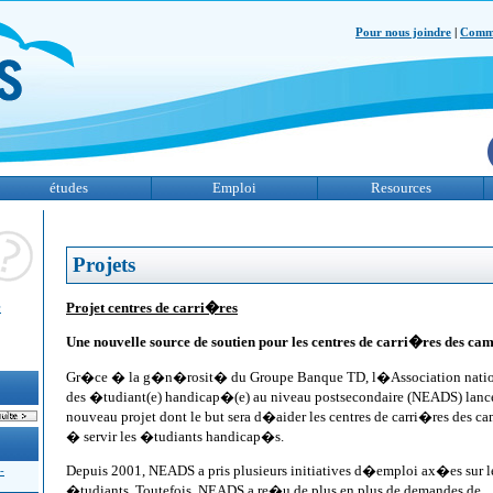
Pour nous joindre
|
Comme
études
Emploi
Resources
Projets
e
Projet centres de carri�res
Une nouvelle source de soutien pour les centres de carri�res des ca
Gr�ce � la g�n�rosit� du Groupe Banque TD, l�Association natio
des �tudiant(e) handicap�(e) au niveau postsecondaire (NEADS) lanc
nouveau projet dont le but sera d�aider les centres de carri�res des c
� servir les �tudiants handicap�s.
Depuis 2001, NEADS a pris plusieurs initiatives d�emploi ax�es sur l
-
�tudiants. Toutefois, NEADS a re�u de plus en plus de demandes de