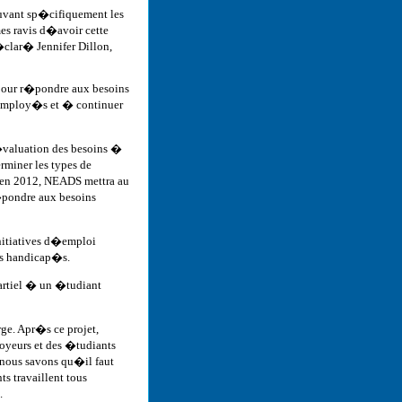
ouvant sp�cifiquement les
s ravis d�avoir cette
�clar� Jennifer Dillon,
 pour r�pondre aux besoins
s employ�s et � continuer
�valuation des besoins �
rminer les types de
e, en 2012, NEADS mettra au
r�pondre aux besoins
nitiatives d�emploi
ts handicap�s.
rtiel � un �tudiant
rge. Apr�s ce projet,
oyeurs et des �tudiants
 nous savons qu�il faut
ts travaillent tous
.