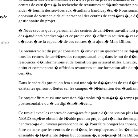
centres de carri�res � la recherche de ressources et d�information p
aider � fournir des services aux �tudiants handicap�s. � Nous somme
occasion de venir en aide au personnel des centres de carri�res �, a d
ayée
gestionnaire du projet.
� Nous savons que le personnel des centres de carri�res travaille fort
des �tudiants handicap�s et ce projet vise � offrir un soutien � ce
d�accro�tre la capacit� de ces centres �, a ajout� Mme Dillon.
Le premier volet du projet consistera � envoyer un questionnaire d�
tous les centres de carri�res des campus canadiens, dans le but de d�te
ressources, d�informations et de formation qui seraient utiles. Ensuit
point et commencera � offrir des ressources et une formation afin de 
cern�s.
Dans le cadre du projet, on fera aussi une s�rie d��tudes de cas d�i
existantes qui sont offertes sur les campus � l�intention des �tudian
Le projet offrira aussi une occasion d�emploi r�mun�r� � temps pa
postsecondaire ou � un dipl�m� r�cent.
Ce travail avec les centres de carri�res fait partie d�une vision plus la
NEADS esp�re obtenir de l�aide pour un projet qui r�unira des empl
handicap�s du niveau postsecondaire. � Pour faire bouger les choses,
faire en sorte que les centres de carri�res, les employeurs et les �tudian
ensemble � l�atteinte d�un but commun �, a pr�cis� Mme Dillon