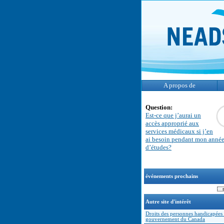
A propos de
Question:
Est-ce que j’aurai un
accès approprié aux
services médicaux si j’en
ai besoin pendant mon anné
d’études?
événements prochains
Autre site d'intérêt
Droits des personnes handicapées 
gouvernement du Canada