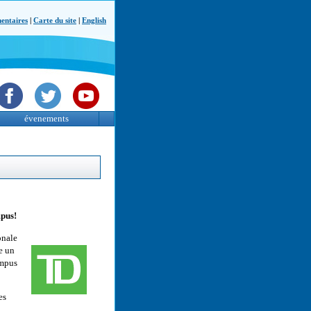
ntaires
|
Carte du site
|
English
évenements
mpus!
nale
e un
ampus
es