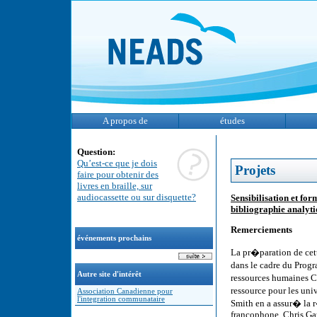
A propos de
études
Question:
Qu’est-ce que je dois
Projets
faire pour obtenir des
livres en braille, sur
audiocassette ou sur disquette?
Sensibilisation et f
bibliographie analyt
Remerciements
événements prochains
La pr�paration de cet
dans le cadre du Pro
Autre site d'intérêt
ressources humaines 
ressource pour les uni
Association Canadienne pour
l'integration communataire
Smith en a assur� la 
francophone. Chris Gau