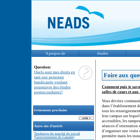
A propos de
études
Question:
Quels sont mes droits en
Foire aux que
tant que personne
handicapée voulant
Comment puis je savoi
poursuivre des études
salles de cours et aux
postsecondaires?
Vous devriez communiq
dans l’établissement d
événements prochains
tous les renseignement
leur campus sur lequel 
accessibles, les rampes
séances d’orientation s
Autre site d'intérêt
d’organiser une visite
Tendances du marché du travail
première main les insta
(Gouvernement du Canada)