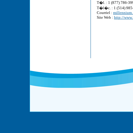
T�l. : 1 (877) 786-399
T�l�c. : 1 (514) 985
Courriel :
millennium
Site Web :
http://www.