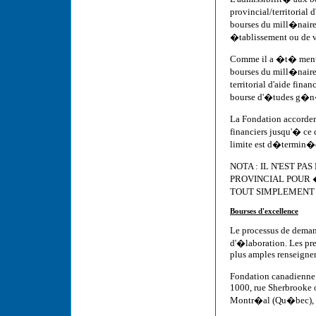
provincial/territorial
bourses du mill�naire
�tablissement ou de v
Comme il a �t� mentio
bourses du mill�naire
territorial d'aide fi
bourse d'�tudes g�n�
La Fondation accorder
financiers jusqu'� ce q
limite est d�termin�e
NOTA : IL N'EST 
PROVINCIAL POUR 
TOUT SIMPLEMENT
Bourses d'excellence
Le processus de demand
d'�laboration. Les pr
plus amples renseignem
Fondation canadienne
1000, rue Sherbrooke 
Montr�al (Qu�bec),