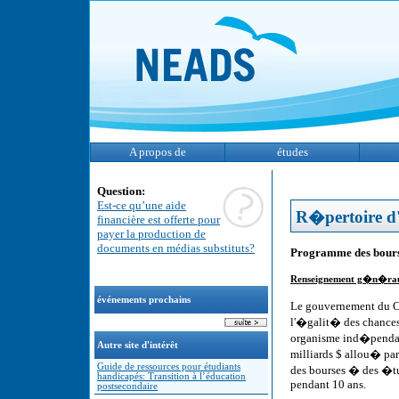
A propos de
études
Question:
Est-ce qu’une aide
R�pertoire d'
financière est offerte pour
payer la production de
documents en médias substituts?
Programme des bours
Renseignement g�n�ra
événements prochains
Le gouvernement du C
l'�galit� des chances
organisme ind�pendant 
Autre site d'intérêt
milliards $ allou� pa
Guide de ressources pour étudiants
des bourses � des �tu
handicapés: Transition à l’éducation
pendant 10 ans.
postsecondaire