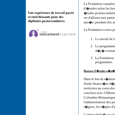
La Fondation canadie
d'�tudes selon les bes
Une expérience de travail payée
�tudes postsecondaire
et enrichissante pour des
est d'allouer une part
diplômés postsecondaires
ann�e, pendant dix an
La Fondation a trois pr
Le travail de 
Le programme 
d�j� existant
La Fondation d
programmes.
Bourses d'�tudes g�n�
Dans le but de r�duir
d'aide financi�re d�j
territoires au cours d
conclues avec l'Albert
Colombie-Britannique,
l'administration des 
r�gion, les r�gles d'a
L'admissibilit� aux 