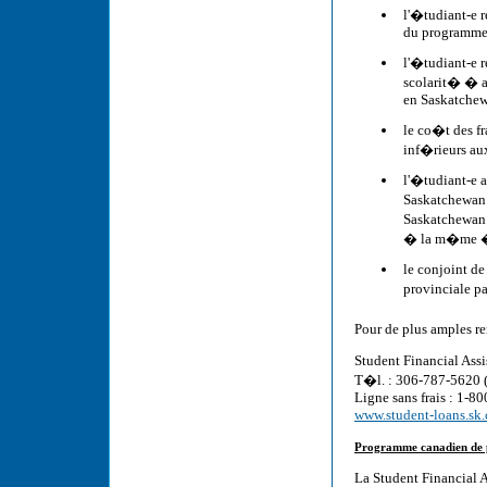
l'�tudiant-e 
du programme 
l'�tudiant-e 
scolarit� � a
en Saskatche
le co�t des fr
inf�rieurs au
l'�tudiant-e 
Saskatchewan 
Saskatchewan 
� la m�me �
le conjoint d
provinciale p
Pour de plus amples re
Student Financial Ass
T�l. : 306-787-5620 
Ligne sans frais : 1-8
www.student-loans.sk.
Programme canadien de 
La Student Financial A