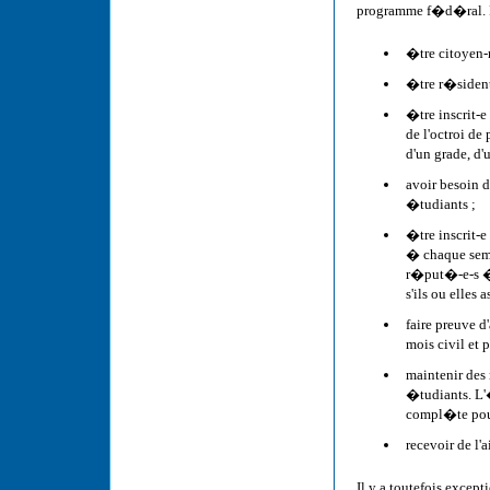
programme f�d�ral. P
�tre citoyen-
�tre r�siden
�tre inscrit
de l'octroi d
d'un grade, d'
avoir besoin 
�tudiants ;
�tre inscrit-
� chaque seme
r�put�-e-s �
s'ils ou elle
faire preuve d
mois civil et 
maintenir des 
�tudiants. L'
compl�te pour
recevoir de l
Il y a toutefois excep