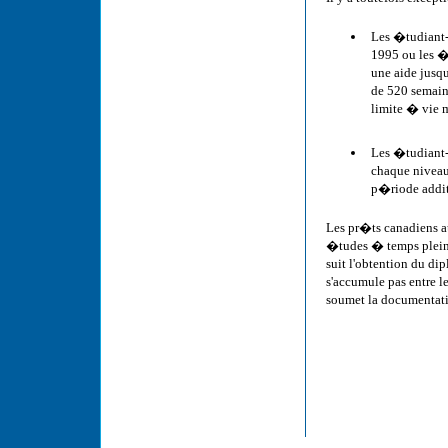
Les �tudiant-
1995 ou les �
une aide jusqu
de 520 semain
limite � vie 
Les �tudiant-
chaque niveau
p�riode addit
Les pr�ts canadiens a
�tudes � temps plein
suit l'obtention du d
s'accumule pas entre l
soumet la documentat