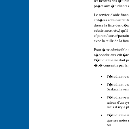
les besoins des �tud
pr�ts aux �tudiants 
Le service d'aide fina
crit�res administratif
dresse la liste des d�p
subsistance, etc.) qu'i
e/parent/tuteur/parra
avec la taille de la fa
Pour �tre admissible 
r�pondre aux crit�res
l'�tudiant-e ne doit 
�t� consentis par la 
l'�tudiant-e s
l'�tudiant-e 
Saskatchewan
l'�tudiant-e 
raison d'un s
mais il n'y a p
l'�tudiant-e 
que ses notes
ou