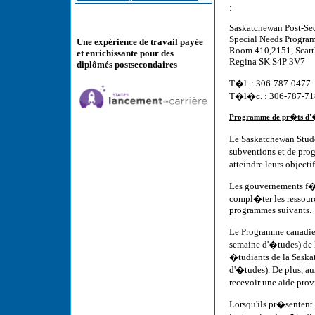
:
Saskatchewan Post-Se
Special Needs Program
Une expérience de travail payée
Room 410,2151, Scarth
et enrichissante pour des
Regina SK S4P 3V7
diplômés postsecondaires
T�l. : 306-787-0477
T�l�c. : 306-787-7
Programme de pr�ts d'
Le Saskatchewan Stud
subventions et de pro
atteindre leurs object
Les gouvernements f�d
compl�ter les ressourc
programmes suivants.
Le Programme canadien
semaine d'�tudes) de 
�tudiants de la Saska
d'�tudes). De plus, au
recevoir une aide pro
Lorsqu'ils pr�senten