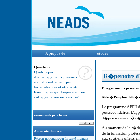
A propos de
études
Question:
Quels types
R�pertoire d'
d’aménagements prévoit-
on habituellement pour
les étudiantes et étudiants
Programmes provincia
handicapés qui fréquentent un
collège ou une université?
Aide � l'employabilit� 
Le programme AEPH de
postsecondaires. L'appu
événements prochains
d�penses associ�s � l
Au moment de la r�dac
Autre site d'intérêt
de la formation profess
aux soutiens offerts 
Réseau national pour la santé mentale