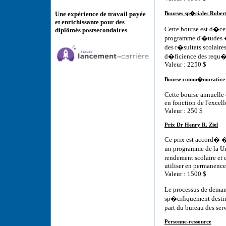
Une expérience de travail payée
Bourses sp�ciales Robert
et enrichissante pour des
Cette bourse est d�c
diplômés postsecondaires
programme d'�tudes � 
des r�sultats scolaires
d�ficience des requ�r
Valeur : 2250 $
Bourse comm�morative 
Cette bourse annuelle
en fonction de l'excell
Valeur : 250 $
Prix Dr Henry R. Ziel
Ce prix est accord� 
un programme de la Un
rendement scolaire et 
utiliser en permanence
Valeur : 1500 $
Le processus de demand
sp�cifiquement destin
part du bureau des se
Personne-ressource