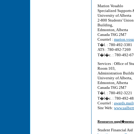
Marion Vosahlo
Specialized Supports &
University of Alberta
2-800 Students' Union
Building,
Edmonton, Alberta
Canada T6G 2M7
Courriel :
marion.vosa
T�l. : 780-492-3381
ATS : 780-492-7269
T�l�c. : 780-492-6
Services : Office of S
Room 103,
Administration Buildi
University of Alberta,
Edmonton, Alberta
Canada T6G 2M7
T�l. : 780-492-3221
T�l�c. : 780-492-4
Courriel :
awards.mail
Site Web:
www.ualbert
Ressources suppl�menta
Student Financial Aid