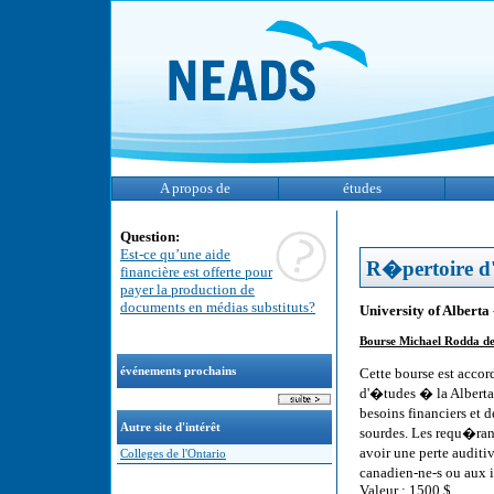
A propos de
études
Question:
Est-ce qu’une aide
R�pertoire d'
financière est offerte pour
payer la production de
documents en médias substituts?
University of Alberta
Bourse Michael Rodda de 
événements prochains
Cette bourse est acc
d'�tudes � la Alberta 
besoins financiers e
Autre site d'intérêt
sourdes. Les requ�rant-
avoir une perte audit
Colleges de l'Ontario
canadien-ne-s ou aux i
Valeur : 1500 $