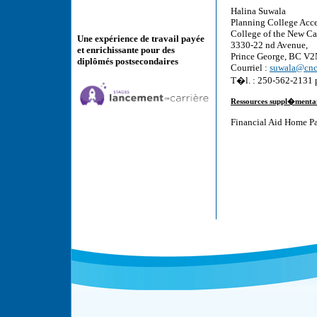
Halina Suwala
Planning College Acc
College of the New C
Une expérience de travail payée
3330-22 nd Avenue,
et enrichissante pour des
Prince George, BC V
diplômés postsecondaires
Courriel :
suwala@cnc
T�l. : 250-562-2131 
Ressources suppl�menta
Financial Aid Home P