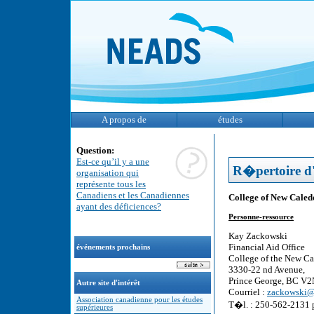
A propos de
études
Question:
Est-ce qu’il y a une
R�pertoire d'
organisation qui
représente tous les
Canadiens et les Canadiennes
College of New Caled
ayant des déficiences?
Personne-ressource
Kay Zackowski
Financial Aid Office
événements prochains
College of the New C
3330-22 nd Avenue,
Prince George, BC V
Autre site d'intérêt
Courriel :
zackowski@
Association canadienne pour les études
T�l. : 250-562-2131 
supérieures