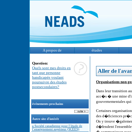
A propos de
études
Question:
Quels sont mes droits en
Aller de l'ava
tant que personne
handicapée voulant
Organisations non g
poursuivre des études
postsecondaires?
Dans leur transition 
acc�s � une mine d'in
gouvernementales qui 
événements prochains
Certaines organisatio
des d�ficiences pr�cis
Autre site d'intérêt
On y trouve �galement 
a Société canadienne pour l’étude de
d�fendent l'ensemble 
l’enseignement supérieur (SCÉES)
� communiquer avec le