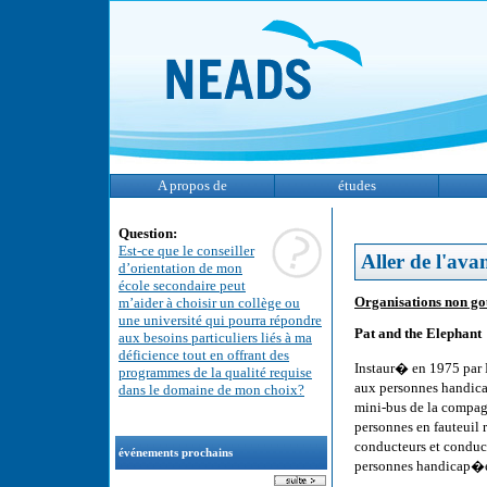
A propos de
études
Question:
Est-ce que le conseiller
Aller de l'ava
d’orientation de mon
école secondaire peut
Organisations non g
m’aider à choisir un collège ou
une université qui pourra répondre
Pat and the Elephant
aux besoins particuliers liés à ma
déficience tout en offrant des
Instaur� en 1975 par 
programmes de la qualité requise
aux personnes handica
dans le domaine de mon choix?
mini-bus de la compa
personnes en fauteuil
conducteurs et conduc
événements prochains
personnes handicap�e