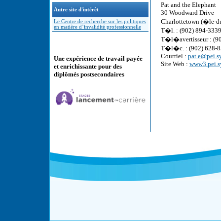
Pat and the Elephant
Autre site d'intérêt
30 Woodward Drive
Charlottetown (�le-
Le Centre de recherche sur les politiques
en matière d’invalidité professionnelle
T�l. : (902) 894-333
T�l�avertisseur : (9
T�l�c. : (902) 628-
Courriel :
pat.e@pei.s
Une expérience de travail payée
Site Web :
www3.pei.s
et enrichissante pour des
diplômés postsecondaires