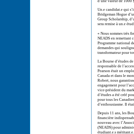
d’une valeur de 1000 
Un.e candidat.e qui s
Bridgeman Hogue d’une
Group Scholarship, d’
sera remise à un.e étud
« Nous sommes très fie
NEADS en remettant ces
Programme national de
demandes qui soulignent 
transformateur pour to
La Bourse d’études de
responsable de l’acces
Pearson était un emplo
Canada et dans le mon
Robert, nous garantiss
engagement pour l’acces
vice-président du mar
d’études a été créé po
pour tous les Canadien
d’enthousiasme. Il éta
Depuis 11 ans, les Bo
financière indispensab
nouveau avec l’Associa
(NEADS) pour administ
étudiant.e.s méritant.