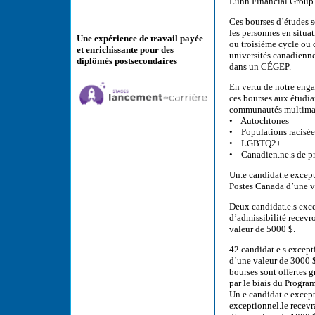
Lunn Financial Group 
Ces bourses d’études s
les personnes en situa
Une expérience de travail payée
ou troisième cycle ou 
et enrichissante pour des
universités canadienne
diplômés postsecondaires
dans un CÉGEP.
En vertu de notre engag
ces bourses aux étudia
communautés multimar
• Autochtones
• Populations racisée
• LGBTQ2+
• Canadien.ne.s de pr
Un.e candidat.e except
Postes Canada d’une v
Deux candidat.e.s exce
d’admissibilité recev
valeur de 5000 $.
42 candidat.e.s except
d’une valeur de 3000 $ 
bourses sont offertes
par le biais du Progra
Un.e candidat.e except
exceptionnel.le recev