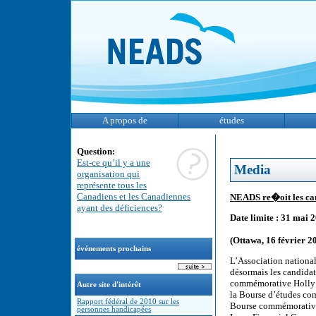
A propos de
études
Question:
Est-ce qu’il y a une
Media
organisation qui
représente tous les
Canadiens et les Canadiennes
NEADS re�oit les ca
ayant des déficiences?
Date limite : 31 mai 
(Ottawa, 16 février 2
événements prochains
L’Association nationa
désormais les candidat
commémorative Holly 
Autre site d'intérêt
la Bourse d’études co
Rapport fédéral de 2010 sur les
Bourse commémorative
personnes handicapées