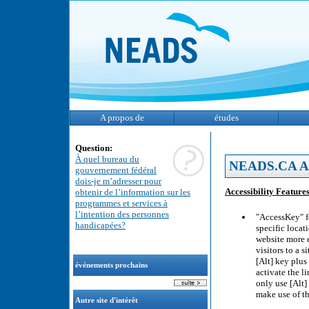
A propos de
études
Question:
À quel bureau du
NEADS.CA Acce
gouvernement fédéral
dois-je m’adresser pour
Accessibility Feature
obtenir de l’information sur les
programmes et services à
l’intention des personnes
"AccessKey" fe
handicapées?
specific locat
website more e
visitors to a 
[Alt] key plus
événements prochains
activate the l
only use [Alt]
make use of th
Autre site d'intérêt