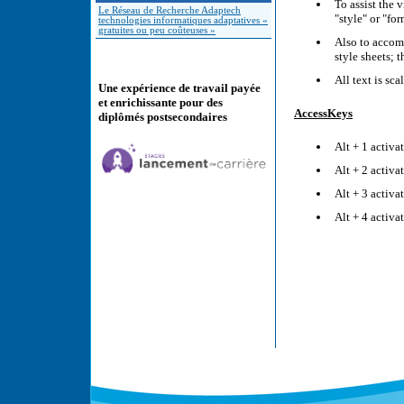
To assist the 
Le Réseau de Recherche Adaptech
"style" or "fo
technologies informatiques adaptatives «
gratuites ou peu coûteuses »
Also to accomm
style sheets; 
All text is sca
Une expérience de travail payée
et enrichissante pour des
AccessKeys
diplômés postsecondaires
Alt + 1 activa
Alt + 2 activa
Alt + 3 activa
Alt + 4 activa