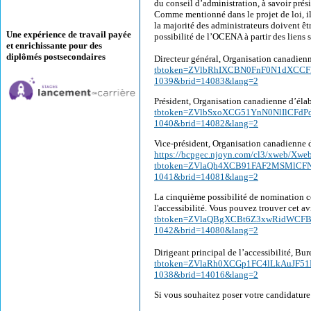
du conseil d’administration, à savoir prés
Comme mentionné dans le projet de loi, il
la majorité des administrateurs doivent êt
Une expérience de travail payée
possibilité de l’OCENA à partir des liens 
et enrichissante pour des
diplômés postsecondaires
Directeur général, Organisation canadienn
tbtoken=ZVlbRhIXCBN0FnF0N1dXCCF
1039&brid=14083&lang=2
Président, Organisation canadienne d’élab
tbtoken=ZVlbSxoXCG51YnN0NlIlCFd
1040&brid=14082&lang=2
Vice-président, Organisation canadienne d
https://bcpgec.njoyn.com/cl3/xweb/Xweb
tbtoken=ZVlaQh4XCB91FAF2MSMlCF
1041&brid=14081&lang=2
La cinquième possibilité de nomination con
l'accessibilité. Vous pouvez trouver cet av
tbtoken=ZVlaQBgXCBt6Z3xwRidWCF
1042&brid=14080&lang=2
Dirigeant principal de l’accessibilité, Bur
tbtoken=ZVlaRh0XCGp1FC4lLkAuJF5
1038&brid=14016&lang=2
Si vous souhaitez poser votre candidature à