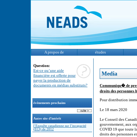
A propos de
études
Question:
Est-ce qu’une aide
Media
financière est offerte pour
payer la production de
documents en médias substituts?
Communiqu� de press
droits des personnes
Pour distribution imm
événements prochains
Le 18 mars 2020
Autre site d'intérêt
Le Conseil des Canadie
gouvernement, aux org
l’Enquête canadienne sur l’incapacité
COVID 19 que toute la 
(ECI) de 2012
droits des personnes e