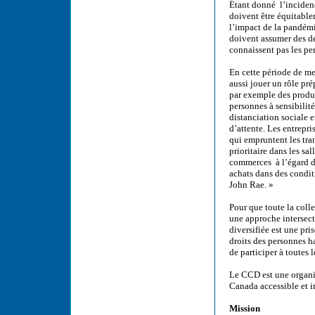
Étant donné l’incidenc
doivent être équitabl
l’impact de la pandémi
doivent assumer des dé
connaissent pas les p
En cette période de me
aussi jouer un rôle pr
par exemple des produit
personnes à sensibili
distanciation sociale e
d’attente. Les entrepr
qui empruntent les tra
prioritaire dans les sa
commerces à l’égard de
achats dans des condit
John Rae. »
Pour que toute la coll
une approche intersec
diversifiée est une pr
droits des personnes 
de participer à toutes 
Le CCD est une organis
Canada accessible et i
Mission