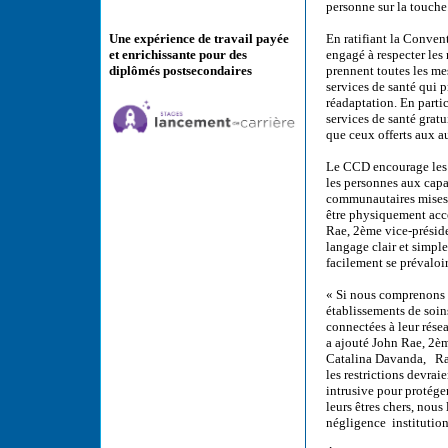
personne sur la touche
En ratifiant la Conven
Une expérience de travail payée
engagé à respecter les 
et enrichissante pour des
prennent toutes les me
diplômés postsecondaires
services de santé qui 
réadaptation. En partic
services de santé gra
que ceux offerts aux 
Le CCD encourage les d
les personnes aux capa
communautaires mises 
être physiquement acces
Rae, 2ème vice-préside
langage clair et simple
facilement se prévaloir
« Si nous comprenons l
établissements de soin
connectées à leur résea
a ajouté John Rae, 2è
Catalina Davanda, Rapp
les restrictions devrai
intrusive pour protége
leurs êtres chers, nou
négligence institution