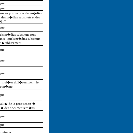
ique
ique
ation en production des m�dias
on des m�dias substituts et des
ogies.
ique
els m�dias substituts sont
nts : quels m�dias substituts
ur �tablissement.
ique
ique
ique
 formul�es diff�remment, le
 le m�me.
ique
qualit� de la production �
lit� des documents re�us.
ique
ique
sondages