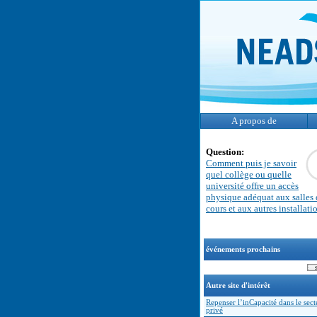
A propos de
Question:
Comment puis je savoir
quel collège ou quelle
université offre un accès
physique adéquat aux salles 
cours et aux autres installati
événements prochains
Autre site d'intérêt
Repenser l’inCapacité dans le sect
privé