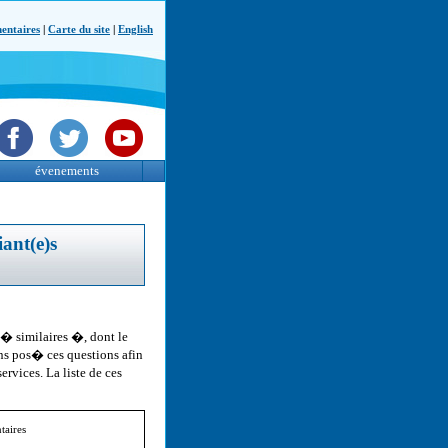
ntaires
|
Carte du site
|
English
évenements
ant(e)s
� similaires �, dont le
ns pos� ces questions afin
rvices. La liste de ces
aires