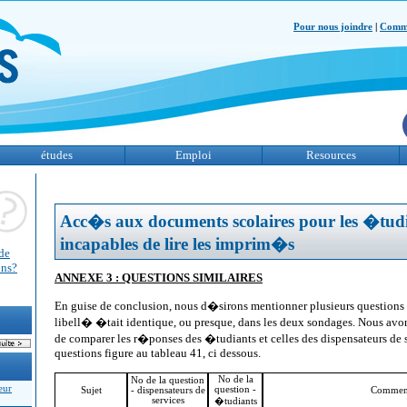
Pour nous joindre
|
Comme
études
Emploi
Resources
Acc�s aux documents scolaires pour les �tudi
incapables de lire les imprim�s
de
ons?
ANNEXE 3 : QUESTIONS SIMILAIRES
En guise de conclusion, nous d�sirons mentionner plusieurs questions 
libell� �tait identique, ou presque, dans les deux sondages. Nous avo
de comparer les r�ponses des �tudiants et celles des dispensateurs de se
questions figure au tableau 41, ci dessous.
No de la
No de la question
eur
question -
Sujet
- dispensateurs de
Comment
services
�tudiants