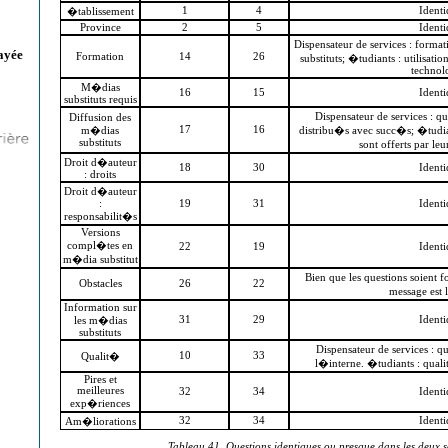
1
4
Ident
�tablissement
Province
2
5
Ident
Dispensateur de services : form
ayée
Formation
14
26
substituts; �tudiants : utilisati
technol
M�dias
16
15
Ident
substituts requis
Dispensateur de services : qu
Diffusion des
17
16
m�dias
distribu�s avec succ�s; �tudia
substituts
sont offerts par le
Droit d�auteur
18
30
Ident
: droits
Droit d�auteur
:
19
31
Ident
responsabilit�s
Versions
compl�tes en
22
19
Ident
m�dia substitut
Bien que les questions soient
Obstacles
26
22
message est
Information sur
31
29
Ident
les m�dias
substituts
Dispensateur de services : 
10
33
Qualit�
l�interne. �tudiants : qua
Pires et
meilleures
32
34
Ident
exp�riences
32
34
Ident
Am�liorations
Tableau 41. Questions identiques ou presque dans les deux 