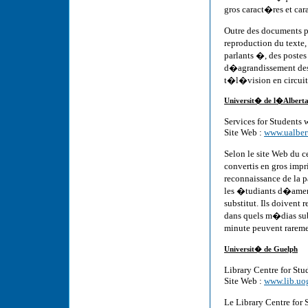
gros caract�res et ca
Outre des documents p
reproduction du texte
parlants �, des postes
d�agrandissement des 
t�l�vision en circuit 
Universit� de l�Albert
Services for Students
Site Web :
www.ualber
Selon le site Web du 
convertis en gros impr
reconnaissance de la p
les �tudiants d�amene
substitut. Ils doivent 
dans quels m�dias sub
minute peuvent rareme
Universit� de Guelph
Library Centre for Stu
Site Web :
www.lib.uog
Le Library Centre for 