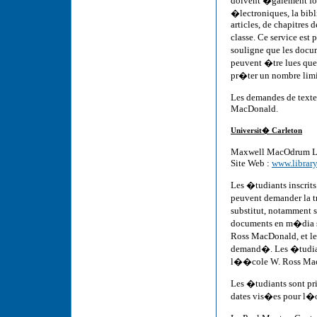
doivent �galement four
�lectroniques, la bibl
articles, de chapitres 
classe. Ce service es
souligne que les docum
peuvent �tre lues que 
pr�ter un nombre limi
Les demandes de text
MacDonald.
Universit� Carleton
Maxwell MacOdrum Li
Site Web :
www.library
Les �tudiants inscrit
peuvent demander la t
substitut, notamment s
documents en m�dia s
Ross MacDonald, et les
demand�. Les �tudian
l��cole W. Ross Ma
Les �tudiants sont pri�
dates vis�es pour l�