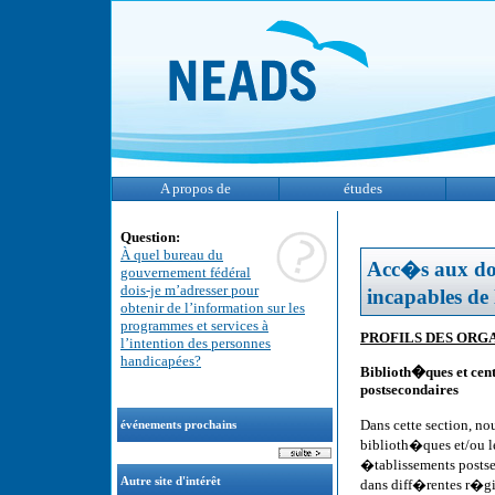
A propos de
études
Question:
À quel bureau du
Acc�s aux doc
gouvernement fédéral
dois-je m’adresser pour
incapables de
obtenir de l’information sur les
programmes et services à
PROFILS DES ORG
l’intention des personnes
handicapées?
Biblioth�ques et cent
postsecondaires
Dans cette section, no
événements prochains
biblioth�ques et/ou l
�tablissements postse
Autre site d'intérêt
dans diff�rentes r�gio