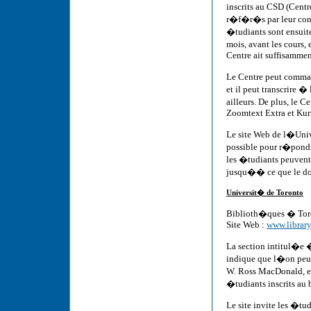
inscrits au CSD (Centr
r�f�r�s par leur cons
�tudiants sont ensuit
mois, avant les cours, 
Centre ait suffisammen
Le Centre peut comma
et il peut transcrire 
ailleurs. De plus, le 
Zoomtext Extra et Kur
Le site Web de l�Univ
possible pour r�pondr
les �tudiants peuvent
jusqu�� ce que le d
Universit� de Toronto
Biblioth�ques � Tor
Site Web :
www.library
La section intitul�e 
indique que l�on peu
W. Ross MacDonald, en 
�tudiants inscrits au
Le site invite les �tu