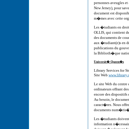
personnes aveugles et
New Jersey), pour savoi
document est disponib
m�mes avec cette org
Les �tudiants en dro
OLLIS, qui contient de
des documents de cour
aux �tudiant(e)s en dr
publications du gouv
la Biblioth�que nati
Universit� Queen�s
Library Services for S
Site Web
www.library.
Le site Web du centre
ordinateurs offrant d
encore des dispositifs
Au besoin, le documen
caract�res. Nous off
documents num�ris�
Les �tudiants doivent 
information n�cessaire