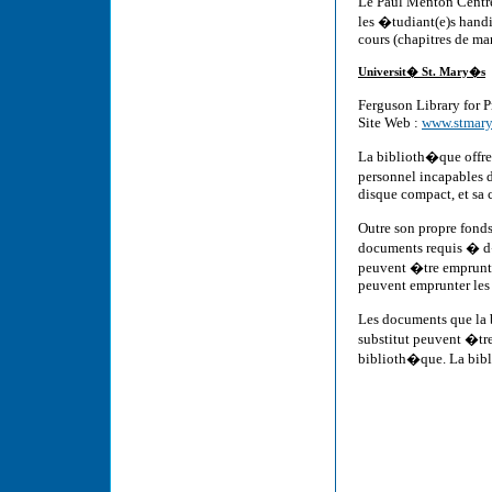
Le Paul Menton Centre
les �tudiant(e)s hand
cours (chapitres de man
Universit� St. Mary�s
Ferguson Library for 
Site Web :
www.stmarys
La biblioth�que offre
personnel incapables d
disque compact, et sa 
Outre son propre fond
documents requis � d
peuvent �tre emprunt�
peuvent emprunter les
Les documents que la
substitut peuvent �tr
biblioth�que. La bib