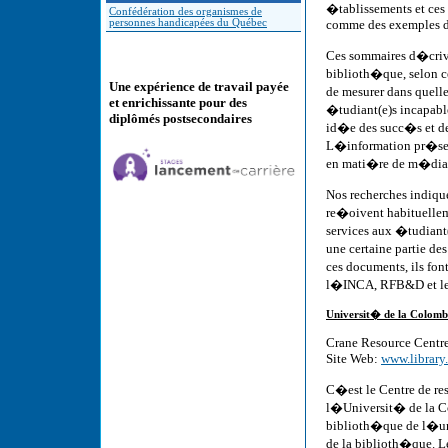
�tablissements et ce
Confédération des organismes de
comme des exemples de
personnes handicapées du Québec
Ces sommaires d�criven
biblioth�que, selon ce
Une expérience de travail payée
de mesurer dans quelle
et enrichissante pour des
�tudiant(e)s incapabl
diplômés postsecondaires
id�e des succ�s et de
L�information pr�sen
en mati�re de m�dias 
Nos recherches indiqu
re�oivent habituelle
services aux �tudiant
une certaine partie de
ces documents, ils f
l�INCA, RFB&D et les 
Universit� de la Colomb
Crane Resource Centre
Site Web:
www.library
C�est le Centre de re
l�Universit� de la Col
biblioth�que de l�un
de la biblioth�que. Le