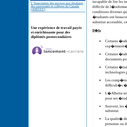
incapable de lire les
L’Association des services aux étudiants
difficile de l�inform
des universités et collèges du Canada
(ASEUCC)
conditions diverses q
�tudiants ont beauco
substitut accessible, c
Une expérience de travail payée
D�fis
et enrichissante pour des
diplômés postsecondaires
Certains �tab
exp�riment� 
Certains �tab
documents pou
Certains �tud
technologies 
Les comp�tenc
difficult�s �
L�Alberta ne 
pour ses �tud
Souvent, les 
substitut.
La qualit� de
personne ou d