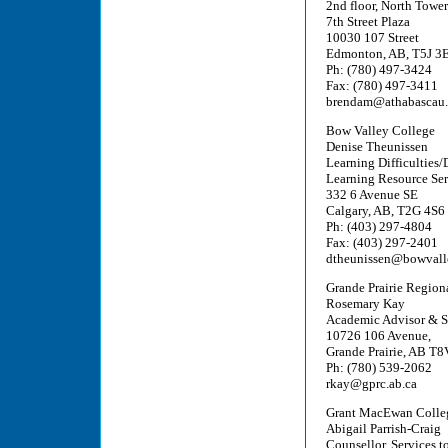
2nd floor, North Tower
7th Street Plaza
10030 107 Street
Edmonton, AB, T5J 3
Ph: (780) 497-3424
Fax: (780) 497-3411
brendam@athabascau.
Bow Valley College
Denise Theunissen
Learning Difficulties/D
Learning Resource Ser
332 6 Avenue SE
Calgary, AB, T2G 4S6
Ph: (403) 297-4804
Fax: (403) 297-2401
dtheunissen@bowvalle
Grande Prairie Region
Rosemary Kay
Academic Advisor & S
10726 106 Avenue,
Grande Prairie, AB T
Ph: (780) 539-2062
rkay@gprc.ab.ca
Grant MacEwan Colle
Abigail Parrish-Craig
Counsellor, Services t