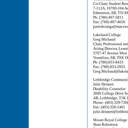
Co-Chair, Student Res
7-112A, 10700-104 A
Edmonton, AB, T5J 4
Ph: (780) 497-5811
Fax: (780) 497-4656
parrishcraiga@macew
Lakeland College
Greg Michaud
Chair, Professional an
Acting Director, Learn
5707-47 Avenue West
Vermilion, AB, T9X 1
Ph: (780) 853-8433
Fax: (780) 853-2955
Greg.Michaud@lakela
Lethbridge Communit
Julie Deimert
Disability Counselor
3000 College Drive S
AB, Lethbridge, T1K 
Phone: (403) 329-726
Fax: (403) 320-1461
julie.deimert@lethbri
Mount Royal College
Shan Robertson