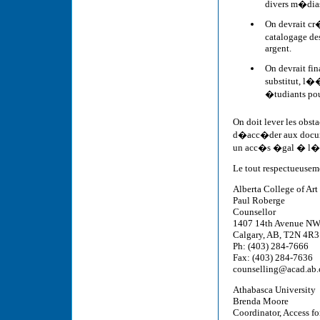
divers m�dias
On devrait cr
catalogage de
argent.
On devrait fi
substitut, l
�tudiants pou
On doit lever les obs
d�acc�der aux documen
un acc�s �gal � l�
Le tout respectueusem
Alberta College of Art
Paul Roberge
Counsellor
1407 14th Avenue N
Calgary, AB, T2N 4R3
Ph: (403) 284-7666
Fax: (403) 284-7636
counselling@acad.ab.
Athabasca University
Brenda Moore
Coordinator, Access fo