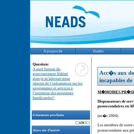
A propos de
études
Question:
À quel bureau du
Acc�s aux doc
gouvernement fédéral
dois-je m’adresser pour
incapables de
obtenir de l’information sur les
programmes et services à
M�MOIRES PR�SEN
l’intention des personnes
handicapées?
Dispensateurs de ser
postsecondaires en Al
(ao�t 2004)
événements prochains
Les membres de notre 
postsecondaire aux pr
Autre site d'intérêt