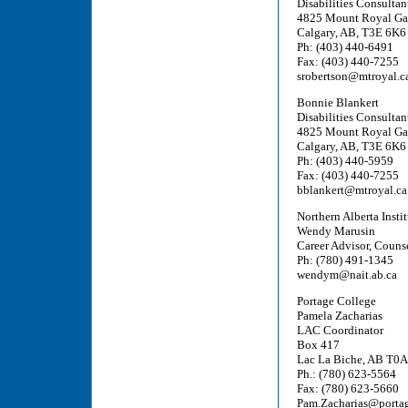
Disabilities Consultant
4825 Mount Royal Ga
Calgary, AB, T3E 6K6
Ph: (403) 440-6491
Fax: (403) 440-7255
srobertson@mtroyal.c
Bonnie Blankert
Disabilities Consultant
4825 Mount Royal Ga
Calgary, AB, T3E 6K6
Ph: (403) 440-5959
Fax: (403) 440-7255
bblankert@mtroyal.ca
Northern Alberta Insti
Wendy Marusin
Career Advisor, Couns
Ph: (780) 491-1345
wendym@nait.ab.ca
Portage College
Pamela Zacharias
LAC Coordinator
Box 417
Lac La Biche, AB T0
Ph.: (780) 623-5564
Fax: (780) 623-5660
Pam.Zacharias@portag