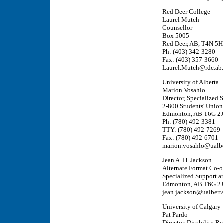
Red Deer College
Laurel Mutch
Counsellor
Box 5005
Red Deer, AB, T4N 5H
Ph: (403) 342-3280
Fax: (403) 357-3660
Laurel.Mutch@rdc.ab.
University of Alberta
Marion Vosahlo
Director, Specialized 
2-800 Students' Union
Edmonton, AB T6G 2
Ph: (780) 492-3381
TTY: (780) 492-7269
Fax: (780) 492-6701
marion.vosahlo@ualbe
Jean A. H. Jackson
Alternate Format Co-o
Specialized Support an
Edmonton, AB T6G 2
jean.jackson@ualberta
University of Calgary
Pat Pardo
Director, Disability R