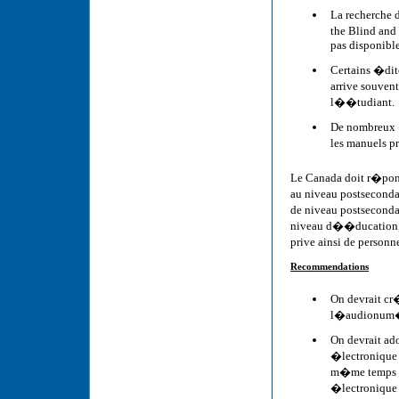
La recherche 
the Blind and
pas disponible
Certains �dit
arrive souvent
l��tudiant.
De nombreux �
les manuels pr
Le Canada doit r�pond
au niveau postseconda
de niveau postsecond
niveau d��ducation, a
prive ainsi de person
Recommendations
On devrait cr�
l�audionum�ri
On devrait ad
�lectronique e
m�me temps qu
�lectronique p