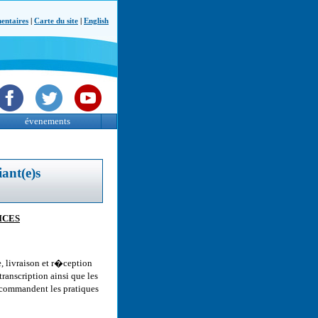
ntaires
|
Carte du site
|
English
évenements
ant(e)s
ICES
, livraison et r�ception
ranscription ainsi que les
commandent les pratiques