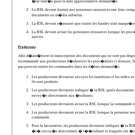
�tre trait�e pour la date approximative demand�e.
La RSL devrait fournir aux personnes ressources une liste comp
documents en m�dia substitut.
La RSL devrait s�assurer que toutes les bandes sont marqu�es 
La RSL devrait aviser les personnes ressources lorsque les pro
suivies.
Producteurs
Afin d�am�liorer la transcription des documents qui ne sont pas dispon
recommande aux producteurs d�observer les proc�dures ci dessous. Si
pas pouvoir traiter les commandes dans les d�lais demand�s.
Les producteurs devraient envoyer les insertions et les index 
ils sont produits.
Les producteurs devraient indiquer � la RSL quels documents
envoy�s directement aux �tudiants.
Les producteurs devraient aviser la RSL lorsque la commande 
Les producteurs devraient aviser la RSL lorsque la personne r
commande.
Pour la facturation, les producteurs devraient indiquer � la R
�t� envoy�s directement � l��tudiant et lesquels ont �