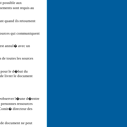
t possible aux
ements sont requis au
nt quand ils retournent
ssources qui communiquent
est annul� avec un
de toutes les sources
is pour le d�but du
 de livrer le document
t d�observer l�une d�entre
s personnes ressources
Comit� directeur des
e de document ne peut