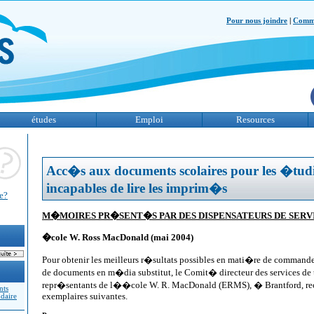
Pour nous joindre
|
Comme
études
Emploi
Resources
Acc�s aux documents scolaires pour les �tudi
incapables de lire les imprim�s
te?
M�MOIRES PR�SENT�S PAR DES DISPENSATEURS DE SERV
�cole W. Ross MacDonald (mai 2004)
Pour obtenir les meilleurs r�sultats possibles en mati�re de commande
de documents en m�dia substitut, le Comit� directeur des services de t
repr�sentants de l��cole W. R. MacDonald (ERMS), � Brantford, re
nts
exemplaires suivantes.
ndaire