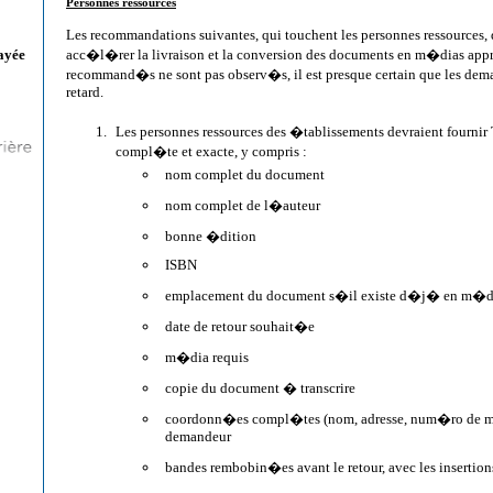
Personnes ressources
Les recommandations suivantes, qui touchent les personnes ressources,
acc�l�rer la livraison et la conversion des documents en m�dias appr
ayée
recommand�s ne sont pas observ�s, il est presque certain que les dema
retard.
Les personnes ressources des �tablissements devraient fourn
compl�te et exacte, y compris :
nom complet du document
nom complet de l�auteur
bonne �dition
ISBN
emplacement du document s�il existe d�j� en m�di
date de retour souhait�e
m�dia requis
copie du document � transcrire
coordonn�es compl�tes (nom, adresse, num�ro de 
demandeur
bandes rembobin�es avant le retour, avec les insertion