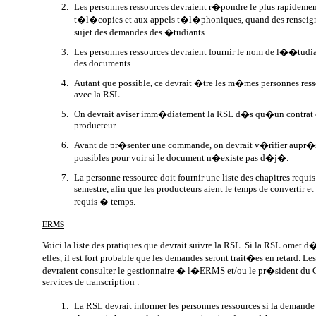
Les personnes ressources devraient r�pondre le plus rapidemen
t�l�copies et aux appels t�l�phoniques, quand des renseign
sujet des demandes des �tudiants.
Les personnes ressources devraient fournir le nom de l��tudia
des documents.
Autant que possible, ce devrait �tre les m�mes personnes re
avec la RSL.
On devrait aviser imm�diatement la RSL d�s qu�un contrat 
producteur.
Avant de pr�senter une commande, on devrait v�rifier aupr�s 
possibles pour voir si le document n�existe pas d�j�.
La personne ressource doit fournir une liste des chapitres requ
semestre, afin que les producteurs aient le temps de convertir et
requis � temps.
ERMS
Voici la liste des pratiques que devrait suivre la RSL. Si la RSL ome
elles, il est fort probable que les demandes seront trait�es en retard. Le
devraient consulter le gestionnaire � l�ERMS et/ou le pr�sident du 
services de transcription :
La RSL devrait informer les personnes ressources si la demand