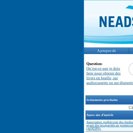
A propos de
Question:
Qu’est-ce que je dois
faire pour obtenir des
livres en braille, sur
audiocassette ou sur disquet
événements prochains
Autre site d'intérêt
Association québécoise des étudia
ayant des incapacités au postseco
(AQEIPS).