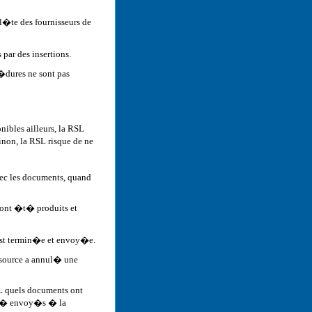
l�te des fournisseurs de
par des insertions.
c�dures ne sont pas
ibles ailleurs, la RSL
non, la RSL risque de ne
avec les documents, quand
 ont �t� produits et
est termin�e et envoy�e.
essource a annul� une
SL quels documents ont
t� envoy�s � la