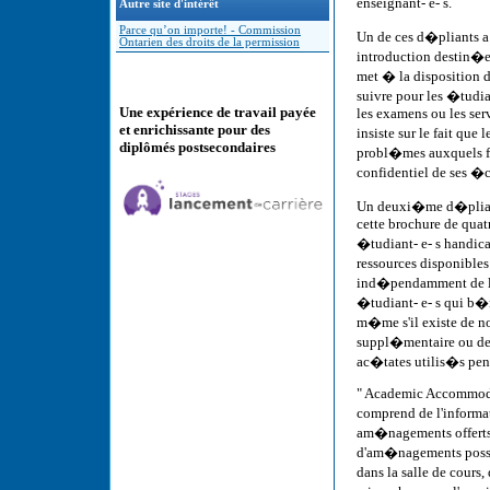
enseignant- e- s.
Autre site d'intérêt
Parce qu’on importe! - Commission
Un de ces d�pliants a 
Ontarien des droits de la permission
introduction destin�e 
met � la disposition 
suivre pour les �tudia
Une expérience de travail payée
les examens ou les ser
et enrichissante pour des
insiste sur le fait que
diplômés postsecondaires
probl�mes auxquels fai
confidentiel de ses �c
Un deuxi�me d�pliant
cette brochure de quatr
�tudiant- e- s handica
ressources disponibles
ind�pendamment de la 
�tudiant- e- s qui b
m�me s'il existe de n
suppl�mentaire ou des 
ac�tates utilis�s pend
" Academic Accommodati
comprend de l'informat
am�nagements offerts 
d'am�nagements possi
dans la salle de cours