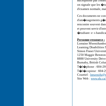
microphone par l'ense
on signale que les �tu
d'examen normale, mai
Ces documents ne cont
d'am�nagements g�n�r
rencontre souvent dans
et peuvent servir d'int
�tudiant- e- s handic
Personne-ressource :
Lorraine Mwenifumbo
Learning Disabilities 
Simon Fraser Universi
1250 Maggie Benston
8888 University Drive
Burnaby, British Col
T�l�phone : 604-29
T�l�copieur : 604-
Courriel :
lmwenifu@s
Site Web :
www.sfu.ca/