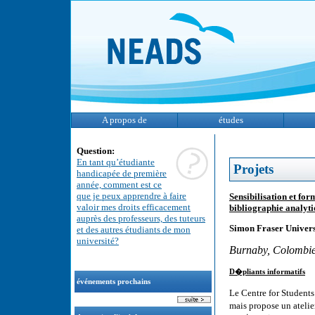
A propos de
études
Question:
En tant qu’étudiante
Projets
handicapée de première
année, comment est ce
que je peux apprendre à faire
Sensibilisation et f
valoir mes droits efficacement
bibliographie analyt
auprès des professeurs, des tuteurs
Simon Fraser Univers
et des autres étudiants de mon
université?
Burnaby, Colombie
D�pliants informatifs
événements prochains
Le Centre for Students 
mais propose un atelie