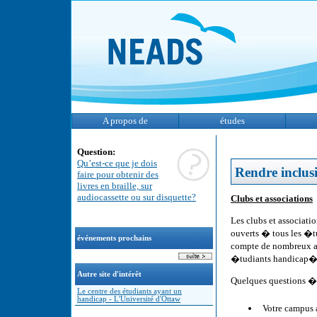
A propos de
études
Question:
Qu’est-ce que je dois
Rendre inclusi
faire pour obtenir des
livres en braille, sur
audiocassette ou sur disquette?
Clubs et associations
Les clubs et associati
ouverts � tous les �tu
événements prochains
compte de nombreux as
�tudiants handicap�
Autre site d'intérêt
Quelques questions � 
Le centre des étudiants ayant un
handicap - L'Université d'Ottaw
Votre campus a