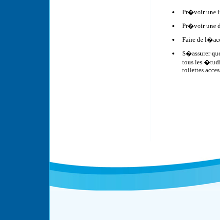
Pr�voir une i
Pr�voir une d
Faire de l�ac
S�assurer que
tous les �tud
toilettes acces