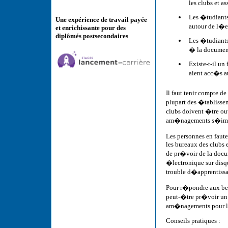
les clubs et a
Les �tudiants
Une expérience de travail payée
autour de l�e
et enrichissante pour des
diplômés postsecondaires
Les �tudiants
� la document
Existe-t-il u
aient acc�s a
Il faut tenir compte de
plupart des �tablissem
clubs doivent �tre ou
am�nagements s�impo
Les personnes en fau
les bureaux des clubs e
de pr�voir de la docum
�lectronique sur disq
trouble d�apprentissa
Pour r�pondre aux bes
peut-�tre pr�voir un
am�nagements pour le
Conseils pratiques :