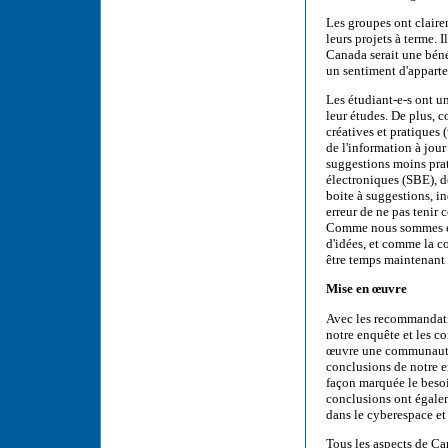
Les groupes ont claire
leurs projets à terme.
Canada serait une bénéd
un sentiment d'apparte
Les étudiant-e-s ont u
leur études. De plus, 
créatives et pratiques 
de l'information à jour 
suggestions moins prat
électroniques (SBE), d
boite à suggestions, in
erreur de ne pas tenir 
Comme nous sommes eng
d'idées, et comme la c
être temps maintenant d
Mise en œuvre
Avec les recommandatio
notre enquête et les c
œuvre une communauté 
conclusions de notre 
façon marquée le beso
conclusions ont égalem
dans le cyberespace et
Tous les aspects de Cam