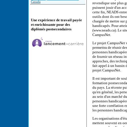
Canada
revendique une plus gr
puissent jouir d'un acc
cette fin, NEADS entrep
outils dont ils ont be
Une expérience de travail payée
chargée de mettre sur 
et enrichissante pour des
handicapés. Pour attein
diplômés postsecondaires
(www.neads.ca). Le site
CampusNet.
Le projet CampusNet v
permettra de réunir de
personnes handicapées 
de fournir un réseau in
approches, des techniq
fait appel à un bassin 
projet CampusNet.
Il est important de sou
formation postsecondai
du pays. La récente pu
qu'en général, les pers
au sein d'un marché du
personnes handicapées
une forte corrélation e
les personnes handica
Les organisations d'étu
mettent souvent en oeu