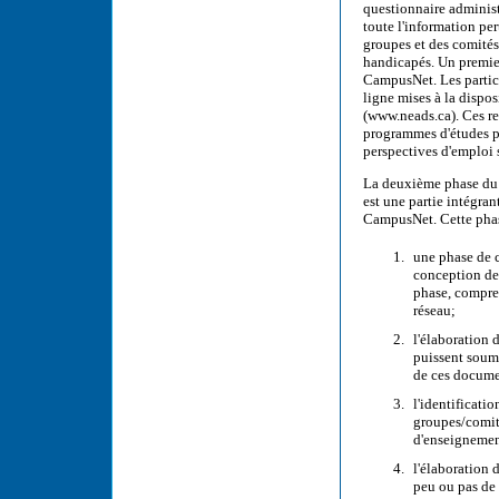
questionnaire administ
toute l'information pe
groupes et des comités 
handicapés. Un premier
CampusNet. Les partici
ligne mises à la dispo
(www.neads.ca). Ces r
programmes d'études po
perspectives d'emploi 
La deuxième phase du p
est une partie intégran
CampusNet. Cette phas
une phase de c
conception de 
phase, compren
réseau;
l'élaboration 
puissent soume
de ces docume
l'identificati
groupes/comité
d'enseignemen
l'élaboration 
peu ou pas de