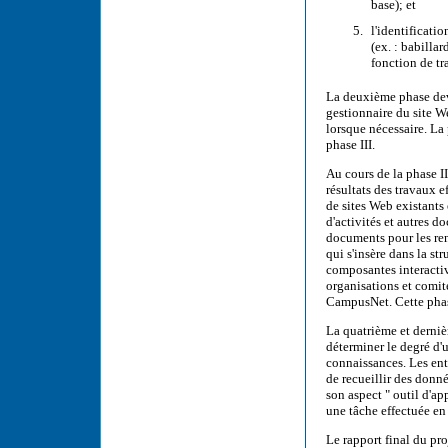
base); et
l'identificatio
(ex. : babilla
fonction de tr
La deuxième phase deva
gestionnaire du site W
lorsque nécessaire. La 
phase III.
Au cours de la phase I
résultats des travaux e
de sites Web existants 
d'activités et autres 
documents pour les ren
qui s'insère dans la s
composantes interactive
organisations et comité
CampusNet. Cette phas
La quatrième et derniè
déterminer le degré d'u
connaissances. Les ent
de recueillir des donné
son aspect " outil d'ap
une tâche effectuée e
Le rapport final du pro