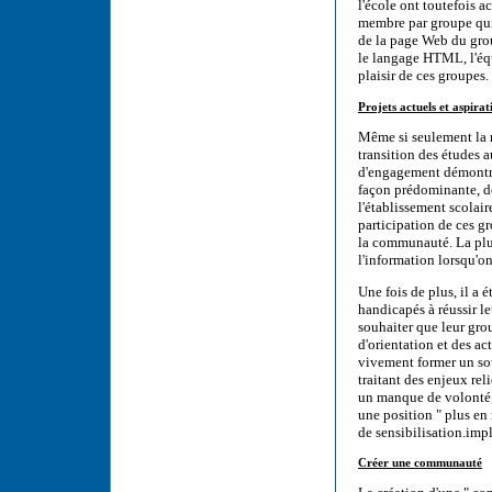
l'école ont toutefois a
membre par groupe qui
de la page Web du gro
le langage HTML, l'éq
plaisir de ces groupes.
Projets actuels et aspirat
Même si seulement la m
transition des études a
d'engagement démontré 
façon prédominante, de
l'établissement scolair
participation de ces g
la communauté. La plup
l'information lorsqu'o
Une fois de plus, il a 
handicapés à réussir le
souhaiter que leur grou
d'orientation et des act
vivement former un sou
traitant des enjeux rel
un manque de volonté,
une position " plus en 
de sensibilisation.imp
Créer une communauté