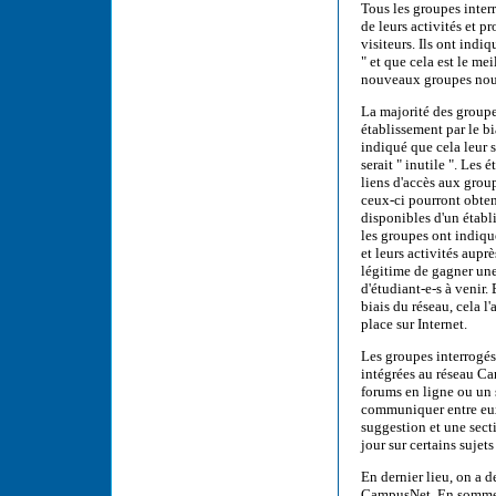
Tous les groupes inter
de leurs activités et p
visiteurs. Ils ont indi
" et que cela est le me
nouveaux groupes nouv
La majorité des groupe
établissement par le bi
indiqué que cela leur s
serait " inutile ". Les
liens d'accès aux group
ceux-ci pourront obten
disponibles d'un établ
les groupes ont indiq
et leurs activités aupr
légitime de gagner une
d'étudiant-e-s à venir.
biais du réseau, cela l
place sur Internet.
Les groupes interrogés
intégrées au réseau Ca
forums en ligne ou un
communiquer entre eux 
suggestion et une secti
jour sur certains sujet
En dernier lieu, on a d
CampusNet. En somme, 