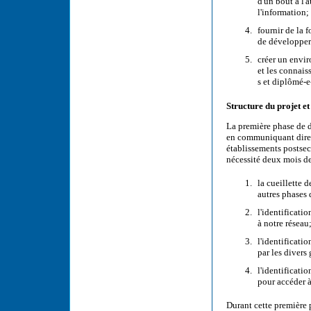
d'un bout à l'
l'information;
fournir de la 
de développer 
créer un envi
et les connais
s et diplômé-
Structure du projet et
La première phase de d
en communiquant direct
établissements postseco
nécessité deux mois de 
la cueillette 
autres phases 
l'identificati
à notre réseau
l'identificati
par les divers
l'identificati
pour accéder à
Durant cette première 