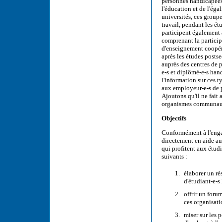
personnes handicapées 
l'éducation et de l'éga
universités, ces group
travail, pendant les ét
participent également à
comprenant la particip
d'enseignement coopéra
après les études post
auprès des centres de p
e-s et diplômé-e-s han
l'information sur ces 
aux employeur-e-s de 
Ajoutons qu'il ne fait
organismes communauta
Objectifs
Conformément à l'enga
directement en aide au
qui profitent aux étud
suivants :
élaborer un ré
d'étudiant-e-s
offrir un foru
ces organisati
miser sur les p