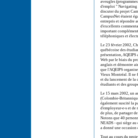
aveugles (programmes 
d'emploi " Navigating 
discuter du projet Ca
CampusNet étaient éga
entrepris et répondre a
d'excellents commentai
important complément à
téléphoniques et élec
Le 23 février 2002, Chr
québécoise des étudian
présentation, AQEIPS 
Web par le biais du pro
anglais et démontre ai
que l'AQEIPS organiser
Vieux Montréal. Il ne 
et du lancement de la 
étudiants et des group
Le 15 mars 2002, un aut
(Colombie-Britannique)
également suscité la p
d'employeur-e-s et de 
de plus, de partager de
Notons que 40 personn
NEADS - qui siège au c
a donné une occasion d
Tout au cours du projet