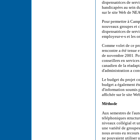
dispensatrices de serv
handicapées au sein du
sur le site Web de NE
Pour permettre à Camp
nouveaux groupes et co
dispensatrices de serv
employeur-e-s et les o
Comme volet de ce pro
rencontre a été tenue
de novembre 2001. Pour
conseillers en servic
canadien de la réadapt
d'administration a cons
Le budget du projet co
budget a également été
d'information soumis p
affichée sur le site Web
Méthode
Aux semestres de l'aut
téléphoniques structur
niveaux collégial et un
une variété de groupes
nous avons eu recours 
ne pouvaient utiliser 