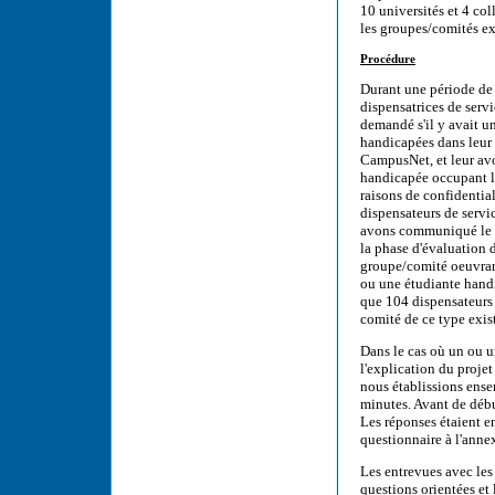
10 universités et 4 col
les groupes/comités ex
Procédure
Durant une période de
dispensatrices de serv
demandé s'il y avait u
handicapées dans leur 
CampusNet, et leur av
handicapée occupant le
raisons de confidential
dispensateurs de servi
avons communiqué le nu
la phase d'évaluation d
groupe/comité oeuvrant
ou une étudiante handi
que 104 dispensateurs 
comité de ce type exist
Dans le cas où un ou 
l'explication du projet 
nous établissions ensem
minutes. Avant de débu
Les réponses étaient e
questionnaire à l'anne
Les entrevues avec les 
questions orientées et 