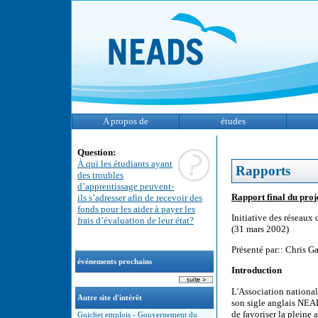
A propos de
études
Question:
À qui les étudiants ayant
Rapports
des troubles
d’apprentissage peuvent-
Rapport final du pr
ils s’adresser afin de recevoir des
fonds pour les aider à payer les
Initiative des réseaux
frais d’évaluation de leur état?
(31 mars 2002)
Présenté par:: Chris G
événements prochains
Introduction
L'Association nationa
Autre site d'intérêt
son sigle anglais NEA
de favoriser la plein
Guichet emplois - Gouvernement du