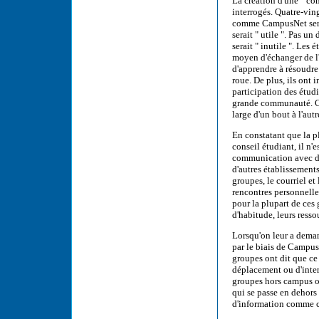
La création d'une " com
interrogés. Quatre-vin
comme CampusNet serait 
serait " utile ". Pas 
serait " inutile ". Le
moyen d'échanger de l'
d'apprendre à résoudre 
roue. De plus, ils ont
participation des étudi
grande communauté. Ce
large d'un bout à l'aut
En constatant que la p
conseil étudiant, il n'
communication avec de
d'autres établissement
groupes, le courriel e
rencontres personnelles
pour la plupart de ces 
d'habitude, leurs resso
Lorsqu'on leur a deman
par le biais de Campus
groupes ont dit que ce
déplacement ou d'inter
groupes hors campus on
qui se passe en dehors 
d'information comme ce