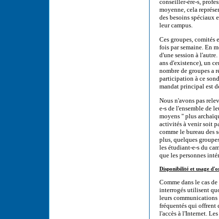
conseiller-ère-s, prof
moyenne, cela représe
des besoins spéciaux e
leur campus.
Ces groupes, comités e
fois par semaine. En m
d'une session à l'autre
ans d'existence), un c
nombre de groupes a r
participation à ce son
mandat principal est de
Nous n'avons pas rele
e-s de l'ensemble de le
moyens " plus archaïque
activités à venir soit p
comme le bureau des se
plus, quelques groupes
les étudiant-e-s du cam
que les personnes intér
Disponibilité et usage d'o
Comme dans le cas de l
interrogés utilisent qu
leurs communications p
fréquentés qui offrent
l'accès à l'Internet. L