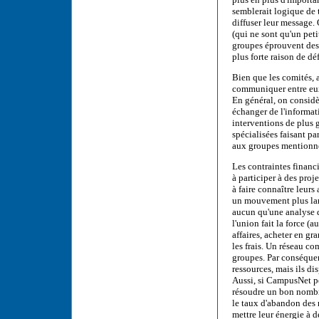
semblerait logique de 
diffuser leur message. 
(qui ne sont qu'un peti
groupes éprouvent des d
plus forte raison de dé
Bien que les comités, a
communiquer entre eux
En général, on consid
échanger de l'informat
interventions de plus 
spécialisées faisant pa
aux groupes mentionné
Les contraintes financ
à participer à des proj
à faire connaître leurs 
un mouvement plus larg
aucun qu'une analyse 
l'union fait la force 
affaires, acheter en gr
les frais. Un réseau c
groupes. Par conséquen
ressources, mais ils di
Aussi, si CampusNet pe
résoudre un bon nombr
le taux d'abandon des 
mettre leur énergie à 