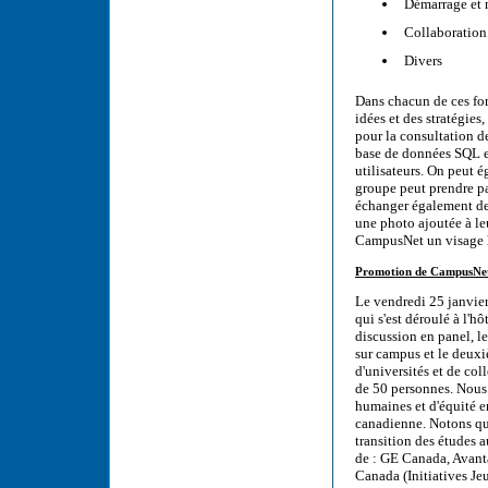
Démarrage et 
Collaboration
Divers
Dans chacun de ces foru
idées et des stratégie
pour la consultation d
base de données SQL et
utilisateurs. On peut 
groupe peut prendre pa
échanger également des
une photo ajoutée à leu
CampusNet un visage h
Promotion de CampusNet
Le vendredi 25 janvier
qui s'est déroulé à l'
discussion en panel, l
sur campus et le deuxiè
d'universités et de col
de 50 personnes. Nous
humaines et d'équité e
canadienne. Notons que
transition des études 
de : GE Canada, Avant
Canada (Initiatives Je