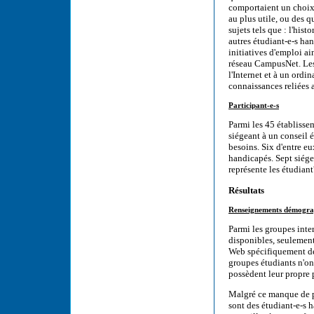
comportaient un choix 
au plus utile, ou des 
sujets tels que : l'hi
autres étudiant-e-s ha
initiatives d'emploi ai
réseau CampusNet. Les 
l'Internet et à un ordi
connaissances reliées 
Participant-e-s
Parmi les 45 établisse
siégeant à un conseil é
besoins. Six d'entre e
handicapés. Sept siégen
représente les étudian
Résultats
Renseignements démogra
Parmi les groupes inte
disponibles, seulemen
Web spécifiquement dé
groupes étudiants n'ont
possèdent leur propre
Malgré ce manque de p
sont des étudiant-e-s 