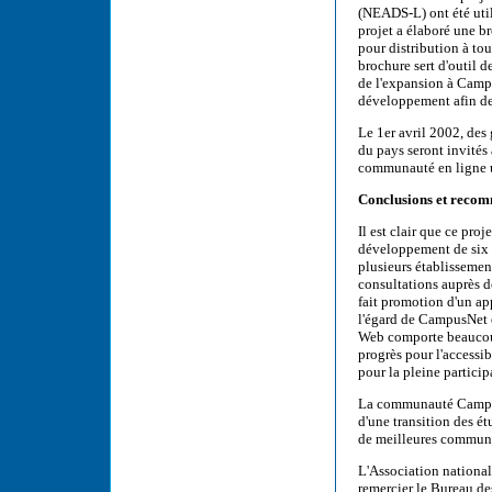
(NEADS-L) ont été uti
projet a élaboré une b
pour distribution à tou
brochure sert d'outil 
de l'expansion à Campu
développement afin de f
Le 1er avril 2002, des 
du pays seront invités
communauté en ligne 
Conclusions et reco
Il est clair que ce pro
développement de six m
plusieurs établissemen
consultations auprès 
fait promotion d'un ap
l'égard de CampusNet e
Web comporte beaucoup 
progrès pour l'accessi
pour la pleine partici
La communauté CampusN
d'une transition des é
de meilleures communic
L'Association national
remercier le Bureau des