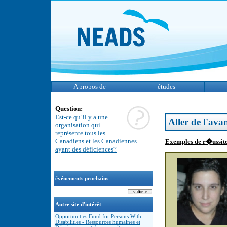
A propos de
études
Question:
Est-ce qu’il y a une
Aller de l'ava
organisation qui
représente tous les
Canadiens et les Canadiennes
Exemples de r�ussit
ayant des déficiences?
événements prochains
Autre site d'intérêt
Opportunities Fund for Persons With
Disabilities - Ressources humaines et