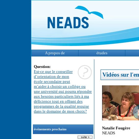
A propos de
études
Question:
Est-ce que le conseiller
Vidéos sur l'e
d’orientation de mon
école secondaire peut
m’aider à choisir un collège ou
une université qui pourra répondre
aux besoins particuliers liés à ma
déficience tout en offrant des
programmes de la qualité requise
dans le domaine de mon choix?
Natalie Fougère
événements prochains
NEADS