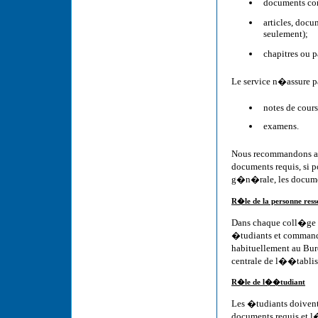
documents co
articles, doc
seulement);
chapitres ou p
Le service n�assure pa
notes de cours
examens.
Nous recommandons au
documents requis, si p
g�n�rale, les docume
R�le de la personne ress
Dans chaque coll�ge e
�tudiants et commande
habituellement au Bur
centrale de l��tabli
R�le de l��tudiant
Les �tudiants doivent 
documents requis et 