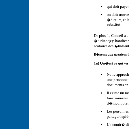
qui doit payer
on doit trouve
�diteurs, et 
substitut.
De plus, le Conseil a 
�tudiant(e)s handica
scolaires des �tudiant
R�ponse aux questions d
1a) Qu�est ce qui va
Notre approc
une personne r
documents en 
Il existe un m
fonctionneme
d�incorporer
Les personnes 
partager rapi
Un comit� dir