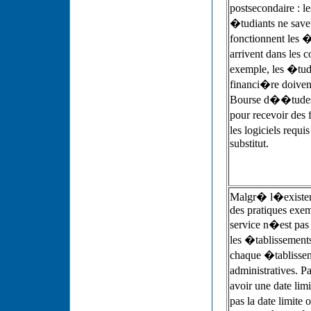
postsecondaire : l
�tudiants ne save
fonctionnent les �
arrivent dans les 
exemple, les �tud
financi�re doive
Bourse d��tudes
pour recevoir des 
les logiciels requ
substitut.
Malgr� l�existe
des pratiques exemp
service n�est pas
les �tablissements.
chaque �tablissem
administratives. 
avoir une date lim
pas la date limite 