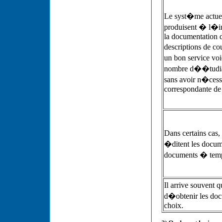
Le syst�me actuel
produisent � l�i
la documentation d
descriptions de co
un bon service vo
nombre d��tudian
sans avoir n�cess
correspondante de
Dans certains cas
�ditent les docum
documents � temp
Il arrive souvent 
d�obtenir les doc
choix.