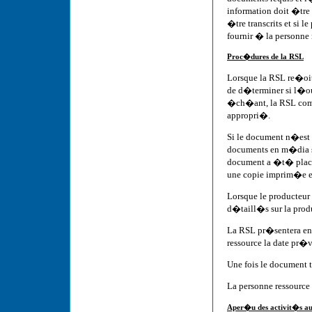
information doit �tre 
�tre transcrits et si
fournir � la personne
Proc�dures de la RSL
Lorsque la RSL re�oit
de d�terminer si l�o
�ch�ant, la RSL comm
appropri�.
Si le document n�est 
documents en m�dia su
document a �t� plac�e
une copie imprim�e est
Lorsque le producteur
d�taill�s sur la produc
La RSL pr�sentera en
ressource la date pr�
Une fois le document t
La personne ressource
Aper�u des activit�s a