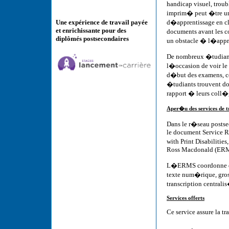
handicap visuel, trou
imprim� peut �tre une
d�apprentissage en clas
Une expérience de travail payée
et enrichissante pour des
documents avant les c
diplômés postsecondaires
un obstacle � l�appr
De nombreux �tudiant
l�occasion de voir le
d�but des examens, ce 
�tudiants trouvent don
rapport � leurs coll
Aper�u des services de t
Dans le r�seau postse
le document Service R
with Print Disabiliti
Ross Macdonald (ERM
L�ERMS coordonne depu
texte num�rique, gros
transcription centrali
Services offerts
Ce service assure la t