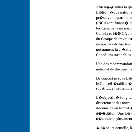
Afin d��tudier la qu
Biblioth�que national
pr�server le patrimoi
(INCA) ont financ� le
les Canadiens incapab
Canada et l�INCA ont 
du Groupe de travail 
incapables de lire le
notamment la cr�ation
Canadiens incapables 
Une des recommandati
national de documents
De concert avec la Bi
le Conseil �tablira 
substitut, en septembr
L�objectif � long ter
directement des fourni
documents en format 
d��dition. Une fois 
n�auraient plus aucun
� l�heure actuelle, le