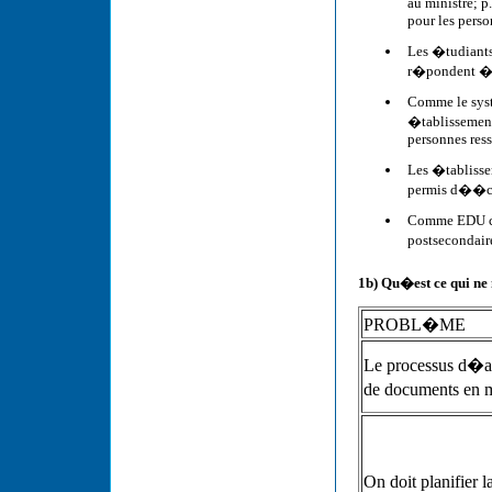
au ministre; 
pour les perso
Les �tudiants 
r�pondent � 
Comme le syst
�tablissement
personnes ress
Les �tablisse
permis d��co
Comme EDU coo
postsecondaire
1b) Qu�est ce qui ne
PROBL�ME
Le processus d�ap
de documents en 
On doit planifier l