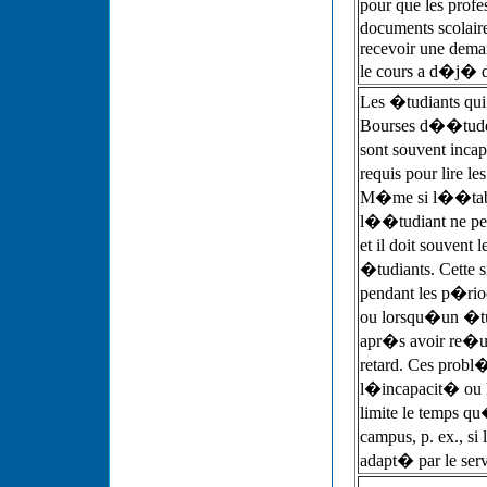
pour que les profes
documents scolair
recevoir une dema
le cours a d�j�
Les �tudiants qui
Bourses d��tude
sont souvent inc
requis pour lire l
M�me si l��tabl
l��tudiant ne peu
et il doit souvent
�tudiants. Cette 
pendant les p�rio
ou lorsqu�un �tud
apr�s avoir re�u
retard. Ces probl
l�incapacit� ou 
limite le temps qu�
campus, p. ex., si
adapt� par le ser