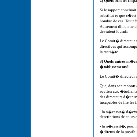
2) Quels sont les imp
Si le rapport conclua
substitut et que c�es
nombre de cas. Toutefo
Autrement dit, on ne 
devraient fournir.
Le Comit� directeur r
directives qui accompa
la mati�re.
3) Quels autres m�can
�tablissements?
Le Comit� directeur r
Que, dans son rapport
soutien aux �tudiants
des directeurs d�univ
incapables de lire le
- la n�cessit� d�exam
descriptions de cours e
- la n�cessit�, pour l
�diteurs de la possib