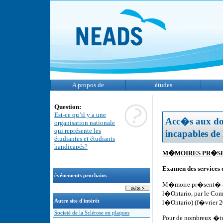
A propos de
études
Question:
Est-ce qu’il y a une
Acc�s aux doc
organisation nationale
qui représente les
incapables de
étudiantes et étudiants
handicapés?
M�MOIRES PR�SEN
Examen des services
événements prochains
M�moire pr�sent� au 
l�Ontario, par le Com
Autre site d'intérêt
l�Ontario) (f�vrier 
Societé de la Sclérose en plaques
Pour de nombreux �tud